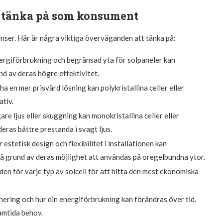
 tänka på som konsument
enser. Här är några viktiga överväganden att tänka på:
ergiförbrukning och begränsad yta för solpaneler kan
nd av deras högre effektivitet.
 en mer prisvärd lösning kan polykristallina celler eller
ativ.
e ljus eller skuggning kan monokristallina celler eller
eras bättre prestanda i svagt ljus.
 estetisk design och flexibilitet i installationen kan
 på grund av deras möjlighet att användas på oregelbundna ytor.
n för varje typ av solcell för att hitta den mest ekonomiska
anering och hur din energiförbrukning kan förändras över tid.
ramtida behov.