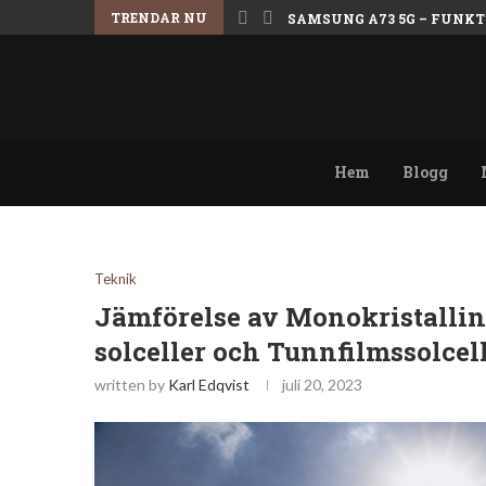
TRENDAR NU
SAMSUNG A73 5G – FUNKT
Hem
Blogg
Teknik
Jämförelse av Monokristallina
solceller och Tunnfilmssolcel
written by
Karl Edqvist
juli 20, 2023