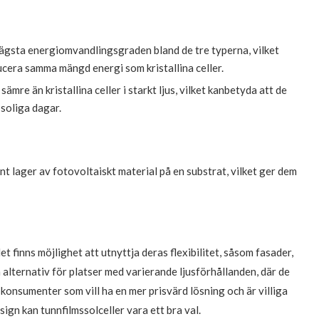
lägsta energiomvandlingsgraden bland de tre typerna, vilket
ucera samma mängd energi som kristallina celler.
ämre än kristallina celler i starkt ljus, vilket kanbetyda att de
soliga dagar.
nt lager av fotovoltaiskt material på en substrat, vilket ger dem
t finns möjlighet att utnyttja deras flexibilitet, såsom fasader,
 alternativ för platser med varierande ljusförhållanden, där de
ör konsumenter som vill ha en mer prisvärd lösning och är villiga
design kan tunnfilmssolceller vara ett bra val.