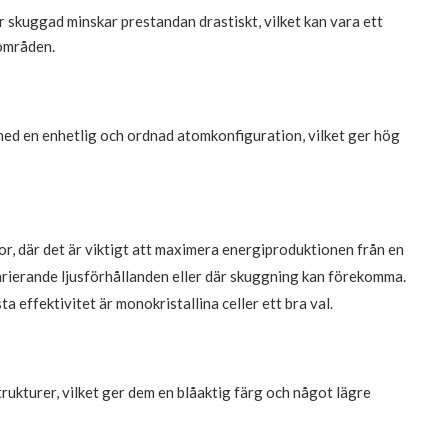
r skuggad minskar prestandan drastiskt, vilket kan vara ett
 områden.
 med en enhetlig och ordnad atomkonfiguration, vilket ger hög
or, där det är viktigt att maximera energiproduktionen från en
arierande ljusförhållanden eller där skuggning kan förekomma.
 effektivitet är monokristallina celler ett bra val.
lstrukturer, vilket ger dem en blåaktig färg och något lägre