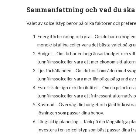
Sammanfattning och vad du ska
Valet av solcellstyp beror på olika faktorer och prefer
Energiförbrukning och yta – Om du har en hög en
monokristallina celler vara det bästa valet på gru
Budget – Om du har en begränsad budget och vill ha
tunnfilmssolceller vara ett mer ekonomiskt altern
Ljusförhållanden – Om du bor i områden med svagar
tunnfilmssolceller vara mer lämpliga på grund av d
Estetisk design och flexibilitet – Om du prioriterar
tunnfilmssolceller vara ett intressant alternativ
Kostnad – Överväg din budget och jämför kostnade
lösningen som passar dina behov.
Långsiktig planering – Tänk på din långsiktiga pl
Investera i en solcellstyp som bäst passar dina f