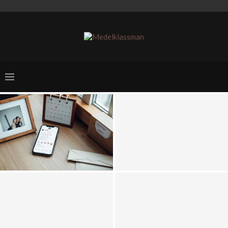
Nytt jobb i sikte? Planera
Samsung A73 5G –
ekonomin inför karriärbytet
Funktioner