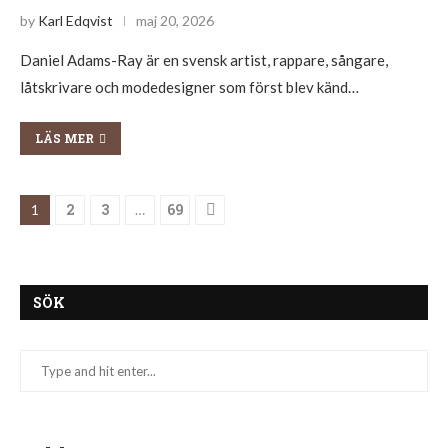
by
Karl Edqvist
maj 20, 2026
Daniel Adams-Ray är en svensk artist, rappare, sångare,
låtskrivare och modedesigner som först blev känd…
LÄS MER
2
3
69
1
…
SÖK