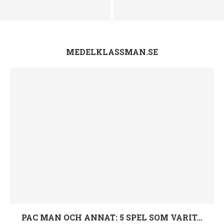
À la Lo – Vegan kt café med
Elsa Jelvefors Aro – Ålder,
meny, recen ioner &...
adress, familj och Instagram
MEDELKLASSMAN.SE
PAC MAN OCH ANNAT: 5 SPEL SOM VARIT...