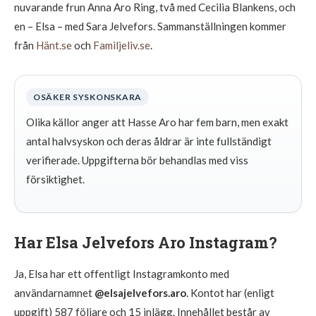
nuvarande frun Anna Aro Ring, två med Cecilia Blankens, och
en – Elsa – med Sara Jelvefors. Sammanställningen kommer
från
Hänt.se
och
Familjeliv.se
.
OSÄKER SYSKONSKARA
Olika källor anger att Hasse Aro har fem barn, men exakt
antal halvsyskon och deras åldrar är inte fullständigt
verifierade. Uppgifterna bör behandlas med viss
försiktighet.
Har Elsa Jelvefors Aro Instagram?
Ja, Elsa har ett offentligt Instagramkonto med
användarnamnet
@elsajelvefors.aro
. Kontot har (enligt
uppgift) 587 följare och 15 inlägg. Innehållet består av