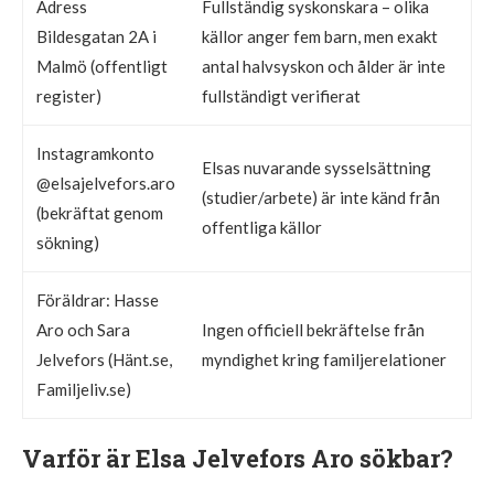
Adress
Fullständig syskonskara – olika
Bildesgatan 2A i
källor anger fem barn, men exakt
Malmö (offentligt
antal halvsyskon och ålder är inte
register)
fullständigt verifierat
Instagramkonto
Elsas nuvarande sysselsättning
@elsajelvefors.aro
(studier/arbete) är inte känd från
(bekräftat genom
offentliga källor
sökning)
Föräldrar: Hasse
Aro och Sara
Ingen officiell bekräftelse från
Jelvefors (Hänt.se,
myndighet kring familjerelationer
Familjeliv.se)
Varför är Elsa Jelvefors Aro sökbar?