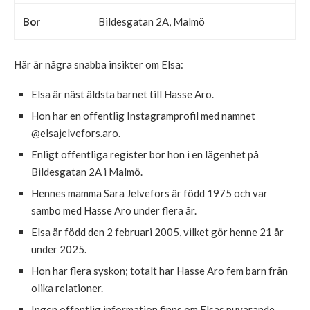
Bor
Bildesgatan 2A, Malmö
Här är några snabba insikter om Elsa:
Elsa är näst äldsta barnet till Hasse Aro.
Hon har en offentlig Instagramprofil med namnet
@elsajelvefors.aro.
Enligt offentliga register bor hon i en lägenhet på
Bildesgatan 2A i Malmö.
Hennes mamma Sara Jelvefors är född 1975 och var
sambo med Hasse Aro under flera år.
Elsa är född den 2 februari 2005, vilket gör henne 21 år
under 2025.
Hon har flera syskon; totalt har Hasse Aro fem barn från
olika relationer.
Ingen offentlig information finns om Elsas nuvarande