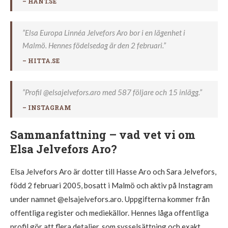
–
HÄNT.SE
”Elsa Europa Linnéa Jelvefors Aro bor i en lägenhet i
Malmö. Hennes födelsedag är den 2 februari.”
–
HITTA.SE
”Profil @elsajelvefors.aro med 587 följare och 15 inlägg.”
–
INSTAGRAM
Sammanfattning – vad vet vi om
Elsa Jelvefors Aro?
Elsa Jelvefors Aro är dotter till Hasse Aro och Sara Jelvefors,
född 2 februari 2005, bosatt i Malmö och aktiv på Instagram
under namnet @elsajelvefors.aro. Uppgifterna kommer från
offentliga register och mediekällor. Hennes låga offentliga
profil gör att flera detaljer, som sysselsättning och exakt