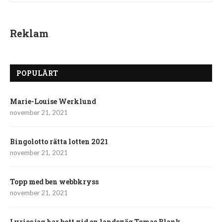
Reklam
POPULÄRT
Marie-Louise Werklund
november 21, 2021
Bingolotto rätta lotten 2021
november 21, 2021
Topp med ben webbkryss
november 21, 2021
Lyrics jag har bott vid en landsväg Tomas Blank