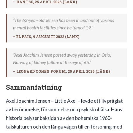
– HÄNT.SE, 25 APRIL 2026 (
LÄNK
)
”The 63-year-old Jensen has been in and out of various
mental health facilities since he turned 19.”
– EL PAÍS, 9 AUGUSTI 2022 (
LÄNK
)
”Axel Joachim Jensen passed away yesterday, in Oslo,
Norway, of kidney failure at the age of 66.”
– LEONARD COHEN FORUM, 20 APRIL 2026 (
LÄNK
)
Sammanfattning
Axel Joachim Jensen – Little Axel – levde ett liv präglat
av berömmelse, försummelse och psykisk ohälsa. Hans
historia belyser baksidan av den bohemiska 1960-
talskulturen och den långa vägen till en försoning med