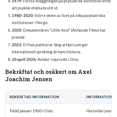
1979:
Första inläggningen på psykiatrisk institution efter
att psykisk ohälsa brutit ut.
1980–2020:
Större delen av livet på olika psykiatriska
institutioner i Norge.
2020:
Dokumentären ”Little Axel” (Antipode Films) har
premiär.
2022:
El País publicerar lång artikel som ger
internationell spridning åt hans historia.
20 april 2026:
Avlider i njursvikt i Oslo.
Bekräftat och osäkert om Axel
Joachim Jensen
BEKRÄFTAD INFORMATION
INFORMATION S
Född januari 1960 i Oslo.
Huruvida Leonard