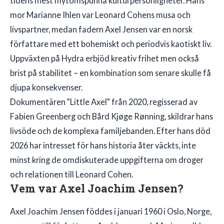
tidens mest mytomspunna kulturpersonligheter. Hans
mor Marianne Ihlen var Leonard Cohens musa och
livspartner, medan fadern Axel Jensen var en norsk
författare med ett bohemiskt och periodvis kaotiskt liv.
Uppväxten på Hydra erbjöd kreativ frihet men också
brist på stabilitet – en kombination som senare skulle få
djupa konsekvenser.
Dokumentären ”Little Axel” från 2020, regisserad av
Fabien Greenberg och Bård Kjøge Rønning, skildrar hans
livsöde och de komplexa familjebanden. Efter hans död
2026 har intresset för hans historia åter väckts, inte
minst kring de omdiskuterade uppgifterna om droger
och relationen till Leonard Cohen.
Vem var Axel Joachim Jensen?
Axel Joachim Jensen föddes i januari 1960 i Oslo, Norge,