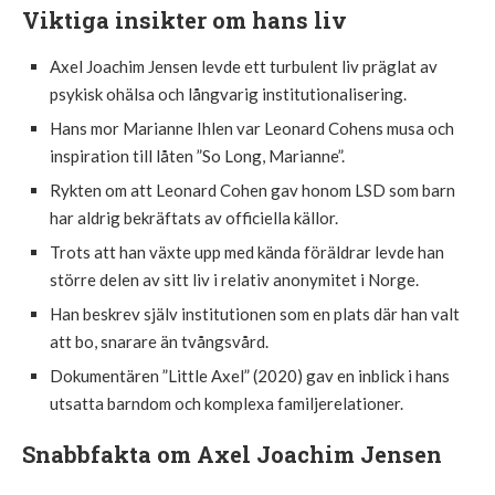
Viktiga insikter om hans liv
Axel Joachim Jensen levde ett turbulent liv präglat av
psykisk ohälsa och långvarig institutionalisering.
Hans mor Marianne Ihlen var Leonard Cohens musa och
inspiration till låten ”So Long, Marianne”.
Rykten om att Leonard Cohen gav honom LSD som barn
har aldrig bekräftats av officiella källor.
Trots att han växte upp med kända föräldrar levde han
större delen av sitt liv i relativ anonymitet i Norge.
Han beskrev själv institutionen som en plats där han valt
att bo, snarare än tvångsvård.
Dokumentären ”Little Axel” (2020) gav en inblick i hans
utsatta barndom och komplexa familjerelationer.
Snabbfakta om Axel Joachim Jensen