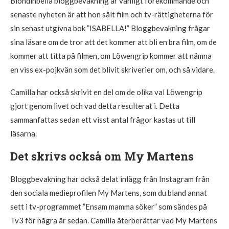
Blondinbella bloggbevakning är vanligt förekommande och
senaste nyheten är att hon sålt film och tv-rättigheterna för
sin senast utgivna bok ”ISABELLA!” Bloggbevakning frågar
sina läsare om de tror att det kommer att bli en bra film, om de
kommer att titta på filmen, om Löwengrip kommer att nämna
en viss ex-pojkvän som det blivit skriverier om, och så vidare.
Camilla har också skrivit en del om de olika val Löwengrip
gjort genom livet och vad detta resulterat i. Detta
sammanfattas sedan ett visst antal frågor kastas ut till
läsarna.
Det skrivs också om My Martens
Bloggbevakning har också delat inlägg från Instagram från
den sociala medieprofilen My Martens, som du bland annat
sett i tv-programmet ”Ensam mamma söker” som sändes på
Tv3 för några år sedan. Camilla återberättar vad My Martens