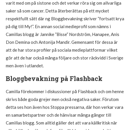
varit med om på sistone och det verkar röra sig om allvarliga
saker så som cancer. Detta återberättas på ett mycket
respektfullt sätt där ng Bloggbevakning skriver ”fortsatt krya
på dig till My!”. En annan social medieprofil som nämns i
Camillas blogg är Jannike ”Bisse” Nordström, Hanapee, Anis
Don Demina och Antonija Mandir. Gemensamt för dessa är
att de har stora profiler på sociala medieplattformar vilket
gör att de har också många följare och stor räckvidd i Sverige
men även i utlandet.
Bloggbevakning på Flashback
Camilla förekommer i diskussioner på Flashback och om henne
skrivs både goda grejer men också negativa saker. Förutom
detta ses hon även hos Stoppa pressarna, där hon verkar vara
en samarbetspartner och de hänvisar många gånger till
Camillas blogg. Som alltid gäller det att vara källkritisk när