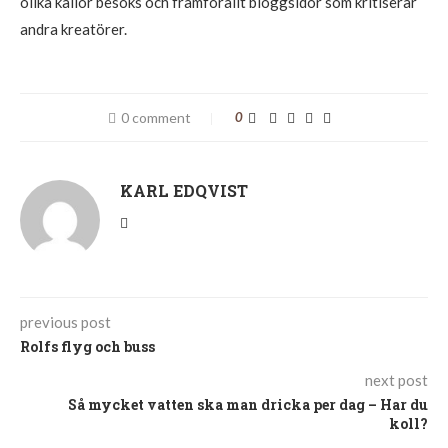
olika källor besöks och framförallt bloggsidor som kritiserar
andra kreatörer.
0 comment
0
KARL EDQVIST
previous post
Rolfs flyg och buss
next post
Så mycket vatten ska man dricka per dag – Har du
koll?