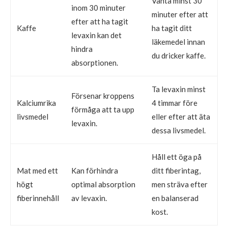
Vänta minst 30
inom 30 minuter
minuter efter att
efter att ha tagit
Kaffe
ha tagit ditt
levaxin kan det
läkemedel innan
hindra
du dricker kaffe.
absorptionen.
Ta levaxin minst
Försenar kroppens
Kalciumrika
4 timmar före
förmåga att ta upp
livsmedel
eller efter att äta
levaxin.
dessa livsmedel.
Håll ett öga på
Mat med ett
Kan förhindra
ditt fiberintag,
högt
optimal absorption
men sträva efter
fiberinnehåll
av levaxin.
en balanserad
kost.