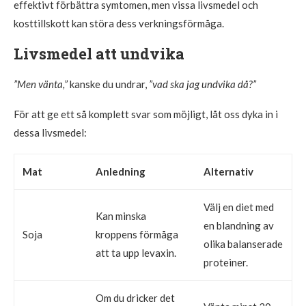
effektivt förbättra symtomen, men vissa livsmedel och
kosttillskott kan störa dess verkningsförmåga.
Livsmedel att undvika
”Men vänta,”
kanske du undrar,
”vad ska jag undvika då?”
För att ge ett så komplett svar som möjligt, låt oss dyka in i
dessa livsmedel:
Mat
Anledning
Alternativ
Välj en diet med
Kan minska
en blandning av
Soja
kroppens förmåga
olika balanserade
att ta upp levaxin.
proteiner.
Om du dricker det