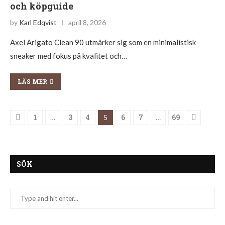
och köpguide
by
Karl Edqvist
april 8, 2026
Axel Arigato Clean 90 utmärker sig som en minimalistisk
sneaker med fokus på kvalitet och…
LÄS MER
1
3
4
6
7
69
…
5
…
SÖK