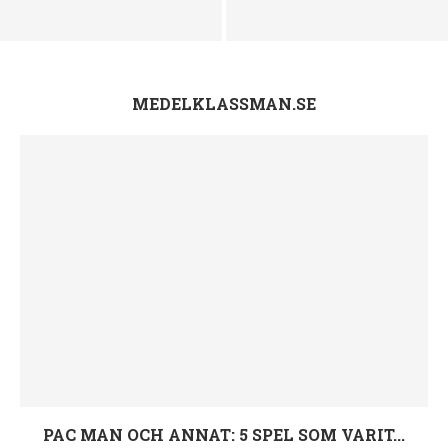
Elsa Jelvefors Aro – Ålder,
Elsa Jelvefors Aro – Ålder,
adress, familj och Instagram
adress, familj och Instagram
MEDELKLASSMAN.SE
PAC MAN OCH ANNAT: 5 SPEL SOM VARIT...