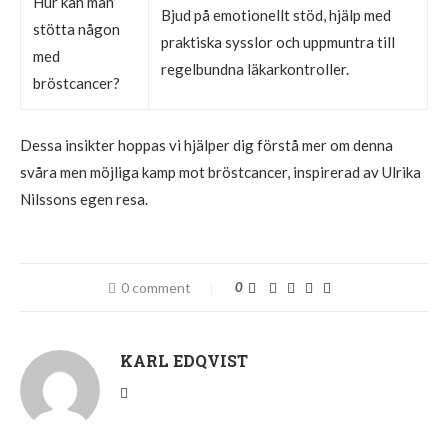
Hur kan man
Bjud på emotionellt stöd, hjälp med
stötta någon
praktiska sysslor och uppmuntra till
med
regelbundna läkarkontroller.
bröstcancer?
Dessa insikter hoppas vi hjälper dig förstå mer om denna
svåra men möjliga kamp mot bröstcancer, inspirerad av Ulrika
Nilssons egen resa.
0 comment
0
KARL EDQVIST