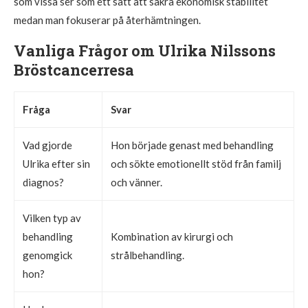
som vissa ser som ett sätt att säkra ekonomisk stabilitet
medan man fokuserar på återhämtningen.
Vanliga Frågor om Ulrika Nilssons
Bröstcancerresa
Fråga
Svar
Vad gjorde
Hon började genast med behandling
Ulrika efter sin
och sökte emotionellt stöd från familj
diagnos?
och vänner.
Vilken typ av
behandling
Kombination av kirurgi och
genomgick
strålbehandling.
hon?