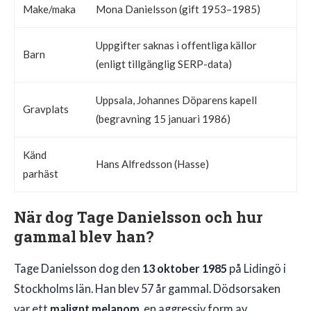
Make/maka
Mona Danielsson (gift 1953–1985)
Uppgifter saknas i offentliga källor
Barn
(enligt tillgänglig SERP-data)
Uppsala, Johannes Döparens kapell
Gravplats
(begravning 15 januari 1986)
Känd
Hans Alfredsson (Hasse)
parhäst
När dog Tage Danielsson och hur
gammal blev han?
Tage Danielsson dog den
13 oktober 1985
på Lidingö i
Stockholms län. Han blev 57 år gammal. Dödsorsaken
var ett
malignt melanom
, en aggressiv form av