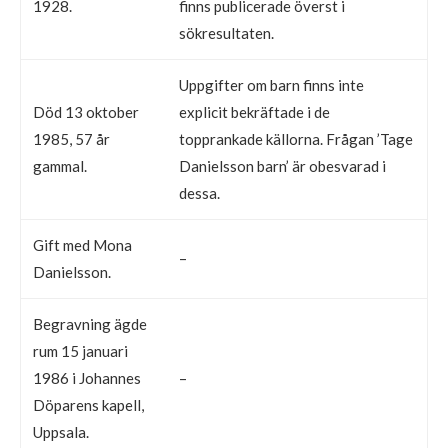
1928.
finns publicerade överst i
sökresultaten.
Uppgifter om barn finns inte
Död 13 oktober
explicit bekräftade i de
1985, 57 år
topprankade källorna. Frågan ’Tage
gammal.
Danielsson barn’ är obesvarad i
dessa.
Gift med Mona
–
Danielsson.
Begravning ägde
rum 15 januari
1986 i Johannes
–
Döparens kapell,
Uppsala.