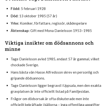
Född:
5 februari 1928
Död:
13 oktober 1985 (57 år)
Yrke:
Komiker, författare, regissör, skådespelare
Äktenskap:
Gift med Mona Danielsson 1953–1985
Viktiga insikter om dödsannons och
minne
Tage Danielsson avled 1985, endast 57 år gammal, vilket
chockade Sverige.
Hans bästa vän Hasse Alfredsson skrev en personlig och
gripande dödsannons.
Tage Danielsson ligger begravd i Uppsala, men den exakta
gravplatsen är inte officiellt listad på Familjesidan.
Frågor om dödsorsak är ofta diskuterade men inte
officiellt bekräftade i källorna – inga offentliga uppgifter