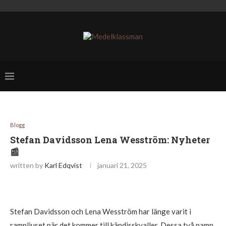
Blogg
Stefan Davidsson Lena Wesström: Nyheter
📰
written by
Karl Edqvist
januari 21, 2025
Stefan Davidsson och Lena Wesström har länge varit i
rampljuset när det kommer till kändisskvaller. Dessa två namn