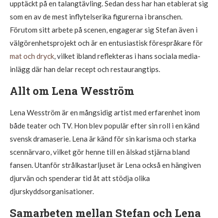
upptäckt på en talangtävling. Sedan dess har han etablerat sig
som en av de mest inflytelserika figurerna i branschen.
Förutom sitt arbete på scenen, engagerar sig Stefan även i
välgörenhetsprojekt och är en entusiastisk förespråkare för
mat och dryck
, vilket ibland reflekteras i hans sociala media-
inlägg där han delar recept och restaurangtips.
Allt om Lena Wesström
Lena Wesström är en mångsidig artist med erfarenhet inom
både teater och TV. Hon blev populär efter sin roll i en känd
svensk dramaserie. Lena är känd för sin karisma och starka
scennärvaro, vilket gör henne till en älskad stjärna bland
fansen. Utanför strålkastarljuset är Lena också en hängiven
djurvän och spenderar tid åt att stödja olika
djurskyddsorganisationer.
Samarbeten mellan Stefan och Lena