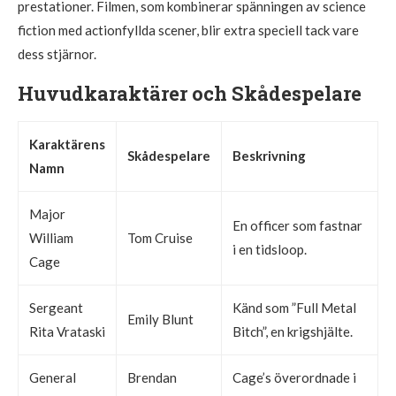
prestationer. Filmen, som kombinerar spänningen av science
fiction med actionfyllda scener, blir extra speciell tack vare
dess stjärnor.
Huvudkaraktärer och Skådespelare
Karaktärens
Skådespelare
Beskrivning
Namn
Major
En officer som fastnar
William
Tom Cruise
i en tidsloop.
Cage
Sergeant
Känd som ”Full Metal
Emily Blunt
Rita Vrataski
Bitch”, en krigshjälte.
General
Brendan
Cage’s överordnade i