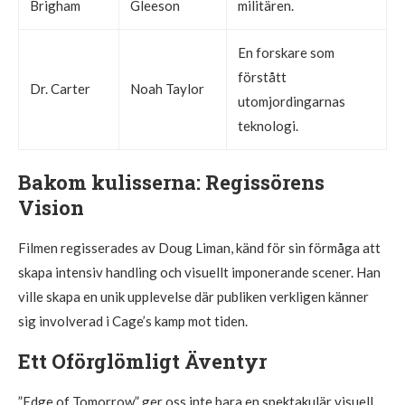
Brigham
Gleeson
militären.
En forskare som
förstått
Dr. Carter
Noah Taylor
utomjordingarnas
teknologi.
Bakom kulisserna: Regissörens
Vision
Filmen regisserades av Doug Liman, känd för sin förmåga att
skapa intensiv handling och visuellt imponerande scener. Han
ville skapa en unik upplevelse där publiken verkligen känner
sig involverad i Cage’s kamp mot tiden.
Ett Oförglömligt Äventyr
”Edge of Tomorrow” ger oss inte bara en spektakulär visuell