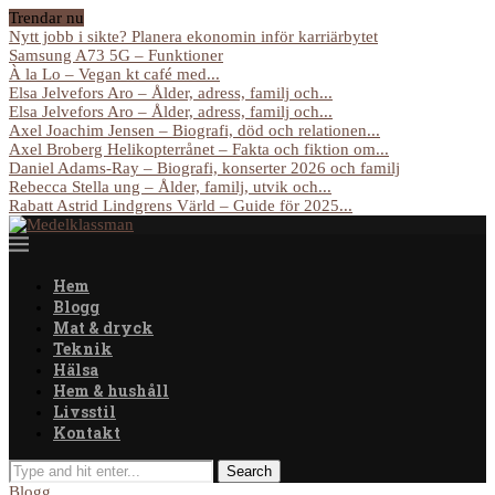
Trendar nu
Nytt jobb i sikte? Planera ekonomin inför karriärbytet
Samsung A73 5G – Funktioner
À la Lo – Vegan kt café med...
Elsa Jelvefors Aro – Ålder, adress, familj och...
Elsa Jelvefors Aro – Ålder, adress, familj och...
Axel Joachim Jensen – Biografi, död och relationen...
Axel Broberg Helikopterrånet – Fakta och fiktion om...
Daniel Adams-Ray – Biografi, konserter 2026 och familj
Rebecca Stella ung – Ålder, familj, utvik och...
Rabatt Astrid Lindgrens Värld – Guide för 2025...
Hem
Blogg
Mat & dryck
Teknik
Hälsa
Hem & hushåll
Livsstil
Kontakt
Blogg