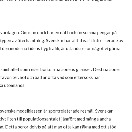
ma vardagen. Om man dock har en nätt och fin summa pengar på
 typen av återhämtning. Svenskar har alltid varit intresserade av
ll den moderna tidens flygtrafik, är utlandsresor något vi gärna
ka samhället som reser bortom nationens gränser. Destinationer
favoriter. Sol och bad är ofta vad som eftersöks när
ka utomlands.
 svenska medelklassen är sportrelaterade resmål. Svenskar
lativt liten till populationsantalet jämfört med många andra
nan. Detta beror delvis på att man ofta kan räkna med ett stöd