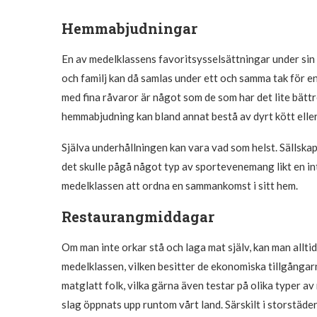
Hemmabjudningar
En av medelklassens favoritsysselsättningar under sin
och familj kan då samlas under ett och samma tak för en
med fina råvaror är något som de som har det lite bättr
hemmabjudning kan bland annat bestå av dyrt kött elle
Själva underhållningen kan vara vad som helst. Sällska
det skulle pågå något typ av sportevenemang likt en in
medelklassen att ordna en sammankomst i sitt hem.
Restaurangmiddagar
Om man inte orkar stå och laga mat själv, kan man alltid 
medelklassen, vilken besitter de ekonomiska tillgångarn
matglatt folk, vilka gärna även testar på olika typer av 
slag öppnats upp runtom vårt land. Särskilt i storstäde