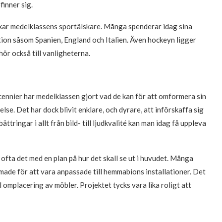
finner sig.
ockar medelklassens sportälskare. Många spenderar idag sina
dition såsom Spanien, England och Italien. Även hockeyn ligger
hör också till vanligheterna.
cennier har medelklassen gjort vad de kan för att omformera sin
lse. Det har dock blivit enklare, och dyrare, att införskaffa sig
tringar i allt från bild- till ljudkvalité kan man idag få uppleva
fta det med en plan på hur det skall se ut i huvudet. Många
made för att vara anpassade till hemmabions installationer. Det
omplacering av möbler. Projektet tycks vara lika roligt att