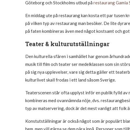
Göteborg och Stockholms utbud på
restaurang Gamla 
En middag ute på restaurang kan kosta ett par tusen kro
på vilken typ av restaurang man besöker. De lite dyrare
på faten kombineras även med något kostsamt och gott at
Teater & kulturutställningar
Den kulturella sfären i samhället har genom århundrad
musik till film och teater ser medelklassen som sin stö
på sig nya upplevelser, vare sig detta gäller ett teater
kulturlivet skall frodas i ett land såsom Sverige.
Teaterscenen står ofta upplyst inför en publik fylld av
kombineras med ovannämnda nöje, dvs. restaurangbesö
typ av matservering, dock är det mest vanligt att folk 
Konstutställningar är också något som är populärt bla
hem, men vill gärna se dem nära inpå. Personer som til