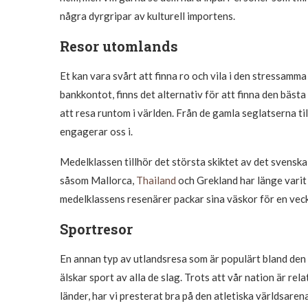
några dyrgripar av kulturell importens.
Resor utomlands
Et kan vara svårt att finna ro och vila i den stressam
bankkontot, finns det alternativ för att finna den bästa
att resa runtom i världen. Från de gamla seglatserna ti
engagerar oss i.
Medelklassen tillhör det största skiktet av det svens
såsom Mallorca,
Thailand
och Grekland har länge varit 
medelklassens resenärer packar sina väskor för en vec
Sportresor
En annan typ av utlandsresa som är populärt bland den
älskar sport av alla de slag. Trots att vår nation är re
länder, har vi presterat bra på den atletiska världsare