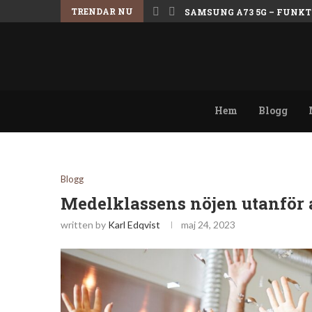
TRENDAR NU
SAMSUNG A73 5G – FUNKT
Hem
Blogg
Blogg
Medelklassens nöjen utanför 
written by
Karl Edqvist
maj 24, 2023