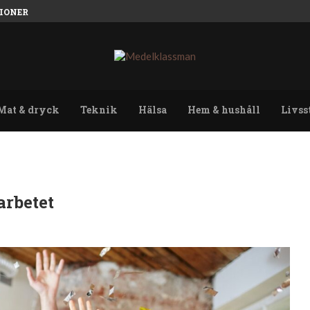
IONER
Mat & dryck
Teknik
Hälsa
Hem & hushåll
Livss
arbetet