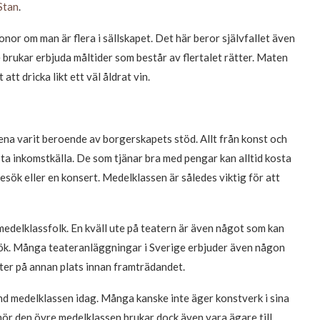
Stan
.
nor om man är flera i sällskapet. Det här beror självfallet även
 brukar erbjuda måltider som består av flertalet rätter. Maten
t dricka likt ett väl åldrat vin.
ena varit beroende av borgerskapets stöd. Allt från konst och
rsta inkomstkälla. De som tjänar bra med pengar kan alltid kosta
besök eller en konsert. Medelklassen är således viktig för att
 medelklassfolk. En kväll ute på teatern är även något som kan
k. Många teateranläggningar i Sverige erbjuder även någon
äter på annan plats innan framträdandet.
nd medelklassen idag. Många kanske inte äger konstverk i sina
lhör den övre medelklassen brukar dock även vara ägare till