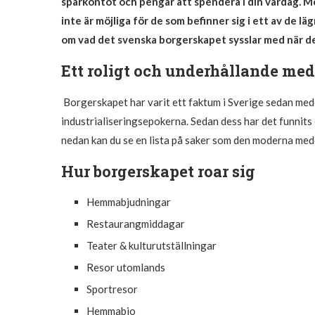
sparkontot och pengar att spendera i din vardag. Me
inte är möjliga för de som befinner sig i ett av de 
om vad det svenska borgerskapet sysslar med när de
Ett roligt och underhållande med
Borgerskapet har varit ett faktum i Sverige sedan medel
industrialiseringsepokerna. Sedan dess har det funnits 
nedan kan du se en lista på saker som den moderna mede
Hur borgerskapet roar sig
Hemmabjudningar
Restaurangmiddagar
Teater & kulturutställningar
Resor utomlands
Sportresor
Hemmabio