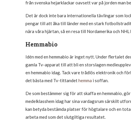
från svenska hejarklackar oavsett var på jorden man be
Det är dock inte bara internationella tävlingar som l
pengar till att åka till länder med en stark fotbollstra
nära våra hjärtan, så en resa till Nordamerika och NHL 
Hemmabio
Idén med en hemmabio är inget nytt. Under flertalet de
gamla Tv-apparat till att bli en storslagen medieuppleve
en hemmabio idag. Tack vare trådlös elektronik och förbät
det bästa med Tv-tittandet
hemma
i soffan.
De som bestämmer sig för att skaffa en hemmabio, gör o
medelklasshem idag har sina vardagsrum särskilt utfor
kan betyda bestämda platser för högtalare och en total 
arbeta med som det slutgiltiga resultatet.