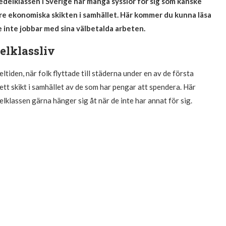
delklassen i Sverige har många sysslor för sig som kanske
lägre ekonomiska skikten i samhället. Här kommer du kunna läsa
 inte jobbar med sina välbetalda arbeten.
elklassliv
tiden, när folk flyttade till städerna under en av de första
ett skikt i samhället av de som har pengar att spendera. Här
lklassen gärna hänger sig åt när de inte har annat för sig.