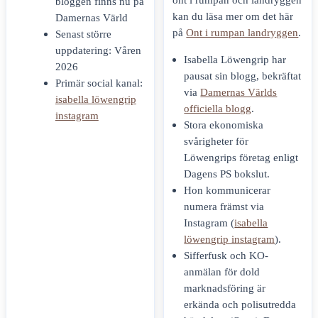
bloggen finns nu på
kan du läsa mer om det här
Damernas Värld
på
Ont i rumpan landryggen
.
Senast större
uppdatering: Våren
Isabella Löwengrip har
2026
pausat sin blogg, bekräftat
Primär social kanal:
via
Damernas Världs
isabella löwengrip
officiella blogg
.
instagram
Stora ekonomiska
svårigheter för
Löwengrips företag enligt
Dagens PS bokslut.
Hon kommunicerar
numera främst via
Instagram (
isabella
löwengrip instagram
).
Sifferfusk och KO-
anmälan för dold
marknadsföring är
erkända och polisutredda