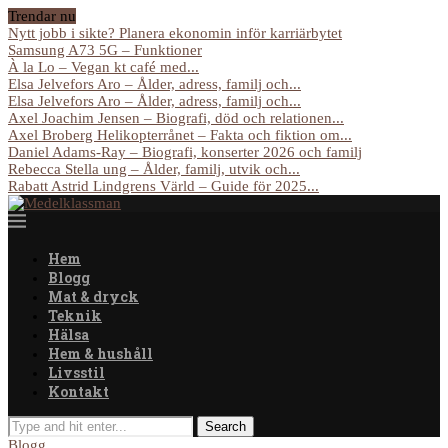
Trendar nu
Nytt jobb i sikte? Planera ekonomin inför karriärbytet
Samsung A73 5G – Funktioner
À la Lo – Vegan kt café med...
Elsa Jelvefors Aro – Ålder, adress, familj och...
Elsa Jelvefors Aro – Ålder, adress, familj och...
Axel Joachim Jensen – Biografi, död och relationen...
Axel Broberg Helikopterrånet – Fakta och fiktion om...
Daniel Adams-Ray – Biografi, konserter 2026 och familj
Rebecca Stella ung – Ålder, familj, utvik och...
Rabatt Astrid Lindgrens Värld – Guide för 2025...
Hem
Blogg
Mat & dryck
Teknik
Hälsa
Hem & hushåll
Livsstil
Kontakt
Blogg