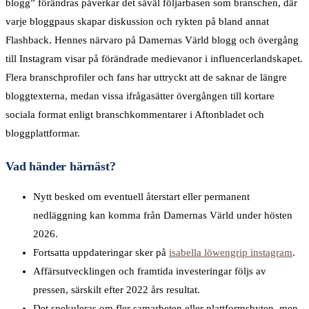
blogg” förändras påverkar det såväl följarbasen som branschen, där
varje bloggpaus skapar diskussion och rykten på bland annat
Flashback. Hennes närvaro på Damernas Värld blogg och övergång
till Instagram visar på förändrade medievanor i influencerlandskapet.
Flera branschprofiler och fans har uttryckt att de saknar de längre
bloggtexterna, medan vissa ifrågasätter övergången till kortare
sociala format enligt branschkommentarer i Aftonbladet och
bloggplattformar.
Vad händer härnäst?
Nytt besked om eventuell återstart eller permanent
nedläggning kan komma från Damernas Värld under hösten
2026.
Fortsatta uppdateringar sker på
isabella löwengrip instagram
.
Affärsutvecklingen och framtida investeringar följs av
pressen, särskilt efter 2022 års resultat.
Det spekuleras om fler samarbeten eller plattformsbyten, men