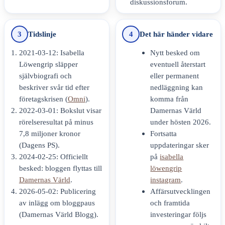
diskussionsforum.
3
Tidslinje
4
Det här händer vidare
2021-03-12
: Isabella
Nytt besked om
Löwengrip släpper
eventuell återstart
självbiografi och
eller permanent
beskriver svår tid efter
nedläggning kan
företagskrisen (
Omni
).
komma från
2022-03-01
: Bokslut visar
Damernas Värld
rörelseresultat på minus
under hösten 2026.
7,8 miljoner kronor
Fortsatta
(Dagens PS).
uppdateringar sker
2024-02-25
: Officiellt
på
isabella
besked: bloggen flyttas till
löwengrip
Damernas Värld
.
instagram
.
2026-05-02
: Publicering
Affärsutvecklingen
av inlägg om bloggpaus
och framtida
(Damernas Värld Blogg).
investeringar följs