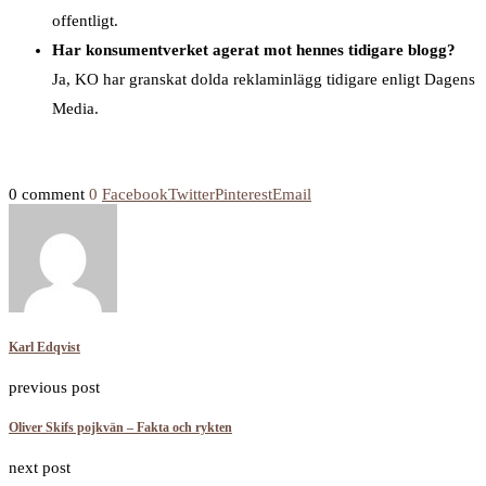
offentligt.
Har konsumentverket agerat mot hennes tidigare blogg?
Ja, KO har granskat dolda reklaminlägg tidigare enligt Dagens
Media.
0 comment
0
Facebook
Twitter
Pinterest
Email
Karl Edqvist
previous post
Oliver Skifs pojkvän – Fakta och rykten
next post