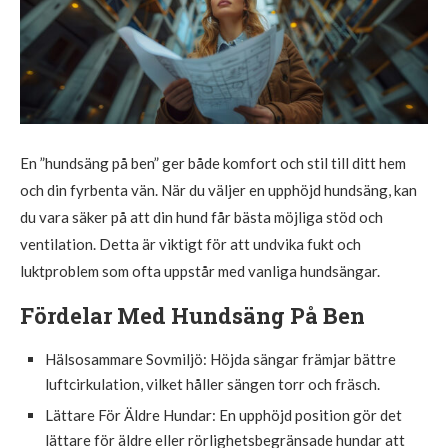
En ”hundsäng på ben” ger både komfort och stil till ditt hem
och din fyrbenta vän. När du väljer en upphöjd hundsäng, kan
du vara säker på att din hund får bästa möjliga stöd och
ventilation. Detta är viktigt för att undvika fukt och
luktproblem som ofta uppstår med vanliga hundsängar.
Fördelar Med Hundsäng På Ben
Hälsosammare Sovmiljö: Höjda sängar främjar bättre
luftcirkulation, vilket håller sängen torr och fräsch.
Lättare För Äldre Hundar: En upphöjd position gör det
lättare för äldre eller rörlighetsbegränsade hundar att