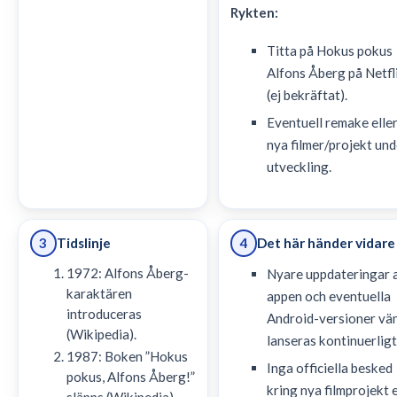
Rykten:
Titta på Hokus pokus
Alfons Åberg på Netfl
(ej bekräftat).
Eventuell remake elle
nya filmer/projekt und
utveckling.
Tidslinje
Det här händer vidare
3
4
1972: Alfons Åberg-
Nyare uppdateringar 
karaktären
appen och eventuella
introduceras
Android-versioner vä
(Wikipedia).
lanseras kontinuerligt
1987: Boken ”Hokus
Inga officiella besked
pokus, Alfons Åberg!”
kring nya filmprojekt e