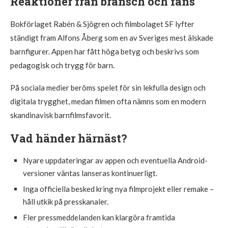
Reaktioner från bransch och fans
Bokförlaget Rabén & Sjögren och filmbolaget SF lyfter
ständigt fram Alfons Åberg som en av Sveriges mest älskade
barnfigurer. Appen har fått höga betyg och beskrivs som
pedagogisk och trygg för barn.
På sociala medier beröms spelet för sin lekfulla design och
digitala trygghet, medan filmen ofta nämns som en modern
skandinavisk barnfilmsfavorit.
Vad händer härnäst?
Nyare uppdateringar av appen och eventuella Android-
versioner väntas lanseras kontinuerligt.
Inga officiella besked kring nya filmprojekt eller remake –
håll utkik på presskanaler.
Fler pressmeddelanden kan klargöra framtida