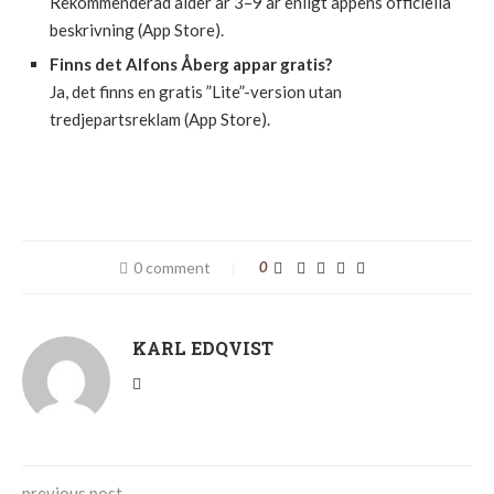
Rekommenderad ålder är 3–9 år enligt appens officiella
beskrivning (App Store).
Finns det Alfons Åberg appar gratis?
Ja, det finns en gratis ”Lite”-version utan
tredjepartsreklam (App Store).
0 comment
0
KARL EDQVIST
previous post