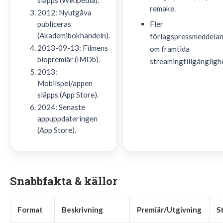
släpps (Wikipedia).
remake.
2012: Nyutgåva
publiceras
Fler
(Akademibokhandeln).
förlagspressmeddela
2013-09-13: Filmens
om framtida
biopremiär (IMDb).
streamingtillgängligh
2013:
Mobilspel/appen
släpps (App Store).
2024: Senaste
appuppdateringen
(App Store).
Snabbfakta & källor
Format
Beskrivning
Premiär/Utgivning
S