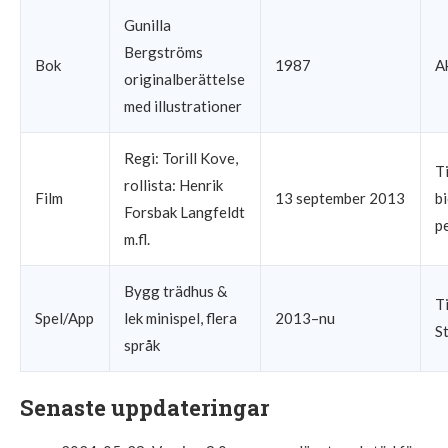
Gunilla
Bergströms
Bok
1987
A
originalberättelse
med illustrationer
Regi: Torill Kove,
T
rollista: Henrik
Film
13 september 2013
b
Forsbak Langfeldt
p
m.fl.
Bygg trädhus &
T
Spel/App
lek minispel, flera
2013–nu
S
språk
Senaste uppdateringar