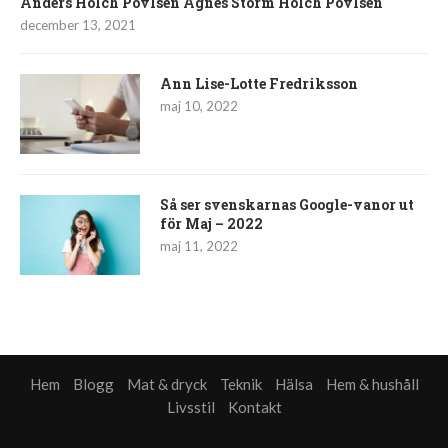
Anders Holch Povlsen Agnes Storm Holch Povlsen
december 13, 2021
Ann Lise-Lotte Fredriksson
maj 10, 2022
Så ser svenskarnas Google-vanor ut
för Maj – 2022
maj 11, 2022
Hem
Blogg
Mat & dryck
Teknik
Hälsa
Hem & hushåll
Livsstil
Kontakt