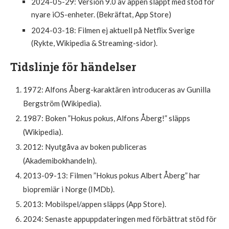
2024-05-29
: Version 9.0 av appen släppt med stöd för
nyare iOS-enheter. (Bekräftat, App Store)
2024-03-18
: Filmen ej aktuell på Netflix Sverige
(Rykte, Wikipedia & Streaming-sidor).
Tidslinje för händelser
1972: Alfons Åberg-karaktären introduceras av Gunilla
Bergström (
Wikipedia
).
1987: Boken ”Hokus pokus, Alfons Åberg!” släpps
(
Wikipedia
).
2012: Nyutgåva av boken publiceras
(
Akademibokhandeln
).
2013-09-13: Filmen ”Hokus pokus Albert Åberg” har
biopremiär i Norge (
IMDb
).
2013: Mobilspel/appen släpps (
App Store
).
2024: Senaste appuppdateringen med förbättrat stöd för