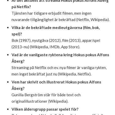
Är det aktuellt att streama Hokus pokus Alfons Åberg
på Netflix?
Tjänsten har tidigare erbjudit filmen, men ingen
nuvarande tillgänglighet är bekräftad (Netflix, Wikipedia).
Vilka är de bekräftade medieutgåvorna (film, bok,
spel)?
Bok (1987), nyutgåva (2012), film (2013), appar/spel
(2013–nu) (Wikipedia, IMDb, App Store).
Vad är de vanligaste ryktena kring Hokus pokus Alfons
Åberg?
Streaming på Netflix och ev. nya filmer är vanliga rykten,
men inget bekräftat just nu (Wikipedia, Netflix).
Vem har skrivit och illustrerat Hokus pokus Alfons
Åberg?
Gunilla Bergström står för både text och
originalillustrationer (Wikipedia).
Vilken åldersgrupp passar spelet för?