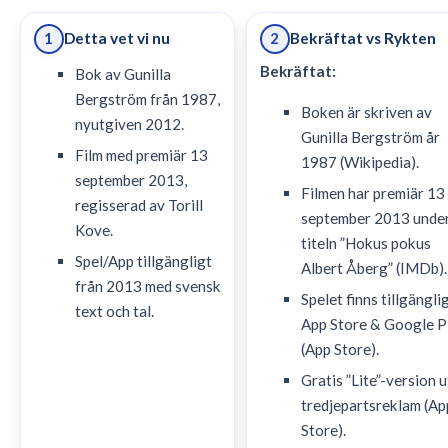
Detta vet vi nu
Bekräftat vs Rykten
1
2
Bekräftat:
Bok av Gunilla
Bergström från 1987,
Boken är skriven av
nyutgiven 2012.
Gunilla Bergström år
Film med premiär 13
1987 (Wikipedia).
september 2013,
Filmen har premiär 13
regisserad av Torill
september 2013 unde
Kove.
titeln ”Hokus pokus
Spel/App tillgängligt
Albert Åberg” (IMDb).
från 2013 med svensk
Spelet finns tillgänglig
text och tal.
App Store & Google P
(App Store).
Gratis ”Lite”-version 
tredjepartsreklam (Ap
Store).