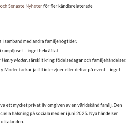
 och Senaste Nyheter
för fler kändisrelaterade
s i samband med andra familjehögtider.
i rampljuset – inget bekräftat.
ar Henry Moder
, särskilt kring födelsedagar och familjehändelser.
oder tackar ja till intervjuer eller deltar på event – inget
va ett mycket privat liv omgiven av en världskänd familj. Den
iella hälsning på sociala medier i juni 2025. Nya händelser
 uttalanden.