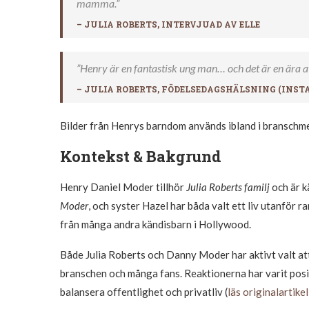
mamma.”
– JULIA ROBERTS, INTERVJUAD AV ELLE
”Henry är en fantastisk ung man… och det är en ära
– JULIA ROBERTS, FÖDELSEDAGSHÄLSNING (
INST
Bilder från Henrys barndom används ibland i branschmedi
Kontekst & Bakgrund
Henry Daniel Moder tillhör
Julia Roberts familj
och är k
Moder
, och syster Hazel har båda valt ett liv utanför ra
från många andra kändisbarn i Hollywood.
Både Julia Roberts och Danny Moder har aktivt valt att
branschen och många fans. Reaktionerna har varit posi
balansera offentlighet och privatliv (
läs originalartike