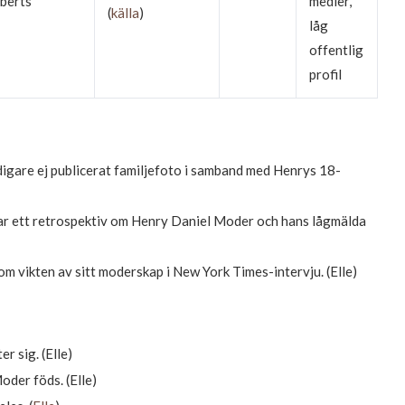
berts
medier,
(
källa
)
låg
offentlig
profil
idigare ej publicerat familjefoto i samband med Henrys 18-
ar ett retrospektiv om Henry Daniel Moder och hans lågmälda
 om vikten av sitt moderskap i New York Times-intervju. (Elle)
r sig. (Elle)
der föds. (Elle)