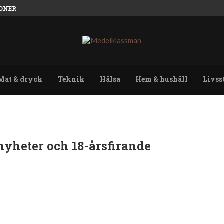
ONER
Mat & dryck
Teknik
Hälsa
Hem & hushåll
Livss
nyheter och 18-årsfirande