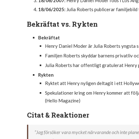
18/06/2007:
Henry Daniel Moder föds i Los Ange
18/06/2025:
Julia Roberts publicerar familjebild 
Bekräftat vs. Rykten
Bekräftat
Henry Daniel Moder är Julia Roberts yngsta so
Familjen Roberts skyddar barnens privatliv och 
Julia Roberts har offentligt gratulerat Henry 
Rykten
Ryktet att Henry nyligen deltagit i ett Holl
Spekulationer kring om Henry kommer att följa
(Hello Magazine)
Citat & Reaktioner
”Jag försöker vara mycket närvarande och inte planer