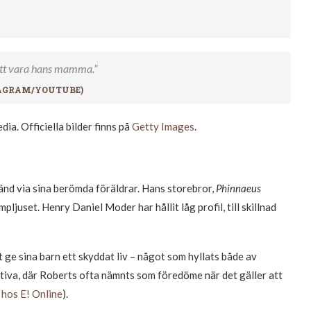
 att vara hans mamma.”
AGRAM/YOUTUBE
)
a. Officiella bilder finns på
Getty Images
.
änd via sina berömda föräldrar. Hans storebror,
Phinnaeus
mpljuset. Henry Daniel Moder har hållit låg profil, till skillnad
 ge sina barn ett skyddat liv – något som hyllats både av
tiva, där Roberts ofta nämnts som föredöme när det gäller att
l hos E! Online
).