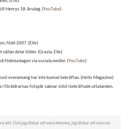
les. (
Elle
)
till Henrys 18-årsdag. (
YouTube
)
n, född 2007. (Elle)
sällan delar bilder. (Grazia, Elle)
på födelsedagen via sociala medier. (
YouTube
)
ywood-evenemang har inte kunnat bekräftas. (Hello Magazine)
 i föräldrarnas fotspår saknar stöd i bekräftade uttalanden.
a allt. Och jag älskar att vara hemma, jag älskar att vara en