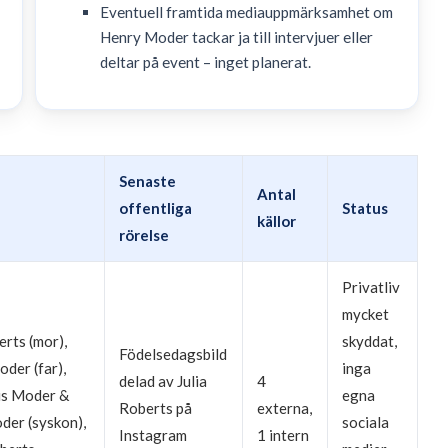
Eventuell framtida mediauppmärksamhet om
Henry Moder tackar ja till intervjuer eller
deltar på event – inget planerat.
Senaste
Antal
offentliga
Status
källor
rörelse
Privatliv
mycket
erts (mor),
skyddat,
Födelsedagsbild
der (far),
inga
delad av Julia
4
us Moder &
egna
Roberts på
externa,
der (syskon),
sociala
Instagram
1 intern