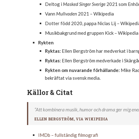
Deltog i
Masked Singer Sverige
2021 som Enhör
Vann
Mullvaden
2021 – Wikipedia
Dotter född 2020, pappa Niclas Lij – Wikipedi
Musikbakgrund med gruppen Kick – Wikipedia
Rykten
Ryktas:
Ellen Bergström har medverkat i barnpr
Ryktas:
Ellen Bergström medverkade i Skärgård
Rykten om nuvarande förhållande:
Mike Rad
bekräftat via svensk media.
Källor & Citat
“Att kombinera musik, humor och drama ger mig energi
ELLEN BERGSTRÖM, VIA
WIKIPEDIA
IMDb – fullständig filmografi