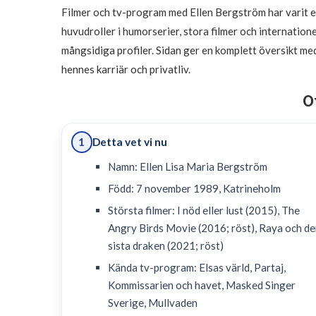
Filmer och tv-program med Ellen Bergström har varit 
huvudroller i humorserier, stora filmer och internation
mångsidiga profiler. Sidan ger en komplett översikt me
hennes karriär och privatliv.
O
Detta vet vi nu
1
Namn: Ellen Lisa Maria Bergström
Född: 7 november 1989, Katrineholm
Största filmer: I nöd eller lust (2015), The
Angry Birds Movie (2016; röst), Raya och de
sista draken (2021; röst)
Kända tv-program: Elsas värld, Partaj,
Kommissarien och havet, Masked Singer
Sverige, Mullvaden