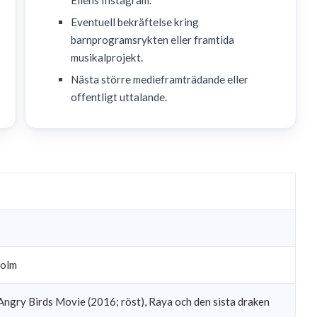
Eventuell bekräftelse kring
barnprogramsrykten eller framtida
musikalprojekt.
Nästa större medieframträdande eller
offentligt uttalande.
m
holm
e Angry Birds Movie (2016; röst), Raya och den sista draken