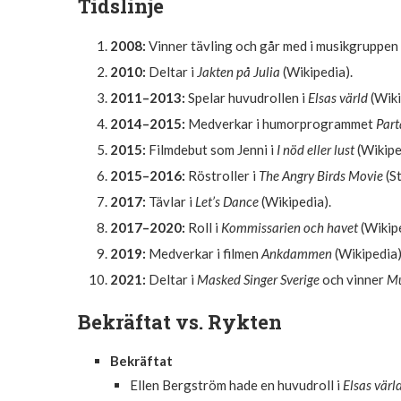
Tidslinje
2008:
Vinner tävling och går med i musikgruppen 
2010:
Deltar i
Jakten på Julia
(Wikipedia).
2011–2013:
Spelar huvudrollen i
Elsas värld
(Wiki
2014–2015:
Medverkar i humorprogrammet
Part
2015:
Filmdebut som Jenni i
I nöd eller lust
(Wikipe
2015–2016:
Röstroller i
The Angry Birds Movie
(St
2017:
Tävlar i
Let’s Dance
(Wikipedia).
2017–2020:
Roll i
Kommissarien och havet
(Wikipe
2019:
Medverkar i filmen
Ankdammen
(Wikipedia)
2021:
Deltar i
Masked Singer Sverige
och vinner
Mu
Bekräftat vs. Rykten
Bekräftat
Ellen Bergström hade en huvudroll i
Elsas värl