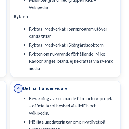
Musikbakgrund med gruppen Kick –
Wikipedia
Rykten:
Ryktas: Medverkat i barnprogram utöver
kända titlar
Ryktas: Medverkat i Skärgårdsdoktorn
Rykten om nuvarande förhållande: Mike
Radoor anges ibland, ej bekräftat via svensk
media
Det här händer vidare
4
Bevakning av kommande film- och tv-projekt
– officiella rollbesked via IMDb och
Wikipedia.
Möjliga uppdateringar om privatlivet på
Ellens Instagram.