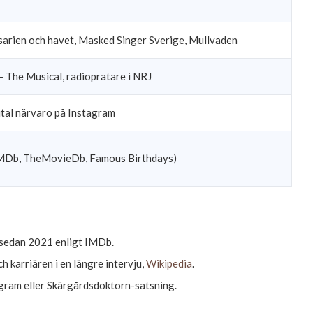
ssarien och havet, Masked Singer Sverige, Mullvaden
– The Musical, radiopratare i NRJ
ital närvaro på Instagram
 IMDb, TheMovieDb, Famous Birthdays)
d sedan 2021 enligt IMDb.
ch karriären i en längre intervju,
Wikipedia
.
gram eller Skärgårdsdoktorn-satsning.