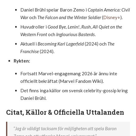
Daniel Brühl spelar Baron Zemo i
Captain America: Civil
War
och
The Falcon and the Winter Soldier
(
Disney+
).
Huvudroller i
Good Bye, Lenin!
,
Rush
,
All Quiet on the
Western Front
och
Inglourious Basterds
.
Aktuell i
Becoming Karl Lagerfeld
(2024) och
The
Franchise
(2024).
Rykten:
Fortsatt Marvel-engagemang 2026 är ännu inte
officiellt bekräftat (Marvel Fandom Wiki).
Det finns inga källor om svensk celebrity-gossip kring
Daniel Brühl.
Citat, Källor & Officiella Uttalanden
“Jag är väldigt tacksam för möjligheten att spela Baron
Zemo och att utforska Marvel-universumet.”