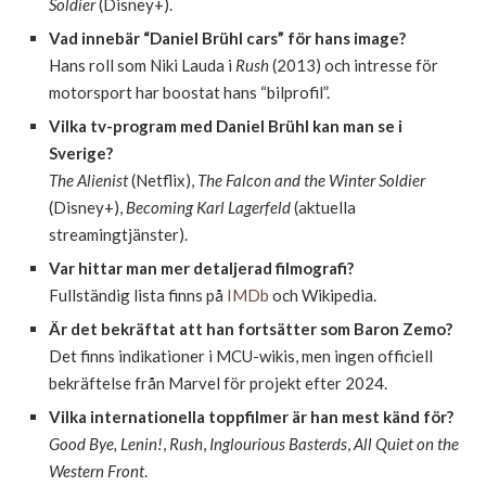
Soldier
(Disney+).
Vad innebär “Daniel Brühl cars” för hans image?
Hans roll som Niki Lauda i
Rush
(2013) och intresse för
motorsport har boostat hans “bilprofil”.
Vilka tv-program med Daniel Brühl kan man se i
Sverige?
The Alienist
(Netflix),
The Falcon and the Winter Soldier
(Disney+),
Becoming Karl Lagerfeld
(aktuella
streamingtjänster).
Var hittar man mer detaljerad filmografi?
Fullständig lista finns på
IMDb
och Wikipedia.
Är det bekräftat att han fortsätter som Baron Zemo?
Det finns indikationer i MCU-wikis, men ingen officiell
bekräftelse från Marvel för projekt efter 2024.
Vilka internationella toppfilmer är han mest känd för?
Good Bye, Lenin!
,
Rush
,
Inglourious Basterds
,
All Quiet on the
Western Front
.