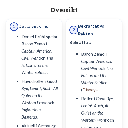
Oversikt
Bekräftat vs
Detta vet vi nu
1
2
Rykten
Daniel Brühl spelar
Bekräftat:
Baron Zemo i
Captain America:
Baron Zemo i
Civil War
och
The
Captain America:
Falcon and the
Civil War
och
The
Winter Soldier
.
Falcon and the
Huvudroller i
Good
Winter Soldier
Bye, Lenin!
,
Rush
,
All
(
Disney+
).
Quiet on the
Roller i
Good Bye,
Western Front
och
Lenin!
,
Rush
,
All
Inglourious
Quiet on the
Basterds
.
Western Front
och
Aktuell i
Becoming
Inglourious