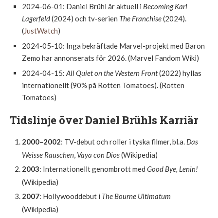
2024-06-01
: Daniel Brühl är aktuell i
Becoming Karl
Lagerfeld
(2024) och tv-serien
The Franchise
(2024).
(
JustWatch
)
2024-05-10
: Inga bekräftade Marvel-projekt med Baron
Zemo har annonserats för 2026. (Marvel Fandom Wiki)
2024-04-15
:
All Quiet on the Western Front
(2022) hyllas
internationellt (90% på Rotten Tomatoes). (Rotten
Tomatoes)
Tidslinje över Daniel Brühls Karriär
2000–2002
: TV-debut och roller i tyska filmer, bl.a.
Das
Weisse Rauschen
,
Vaya con Dios
(Wikipedia)
2003
: Internationellt genombrott med
Good Bye, Lenin!
(Wikipedia)
2007
: Hollywooddebut i
The Bourne Ultimatum
(Wikipedia)