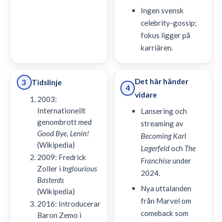
Ingen svensk
celebrity-gossip;
fokus ligger på
karriären.
Det här händer
Tidslinje
3
4
vidare
2003:
Internationellt
Lansering och
genombrott med
streaming av
Good Bye, Lenin!
Becoming Karl
(Wikipedia)
Lagerfeld
och
The
2009: Fredrick
Franchise
under
Zoller i
Inglourious
2024.
Basterds
Nya uttalanden
(Wikipedia)
från Marvel om
2016: Introducerar
comeback som
Baron Zemo i