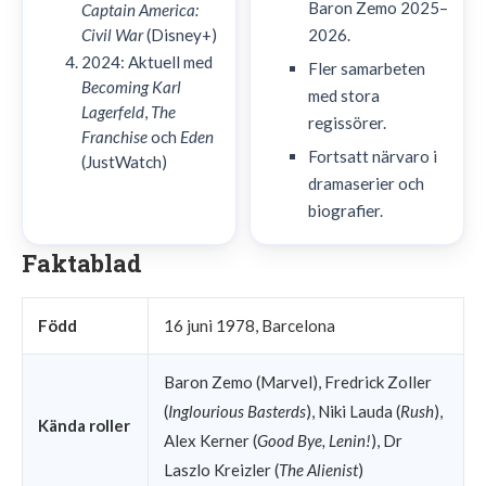
Baron Zemo 2025–
Captain America:
Civil War
(Disney+)
2026.
2024: Aktuell med
Fler samarbeten
Becoming Karl
med stora
Lagerfeld
,
The
regissörer.
Franchise
och
Eden
Fortsatt närvaro i
(JustWatch)
dramaserier och
biografier.
Faktablad
Född
16 juni 1978, Barcelona
Baron Zemo (Marvel), Fredrick Zoller
(
Inglourious Basterds
), Niki Lauda (
Rush
),
Kända roller
Alex Kerner (
Good Bye, Lenin!
), Dr
Laszlo Kreizler (
The Alienist
)