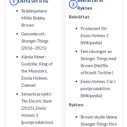
Bekräftat vs
Detta vet vi nu
1
2
Rykten
Skådespelare:
Bekräftat:
Millie Bobby
Brown
Producent för
Genombrott:
Enola Holmes 2
Stranger Things
(Wikipedia)
(2016–2025)
Fem säsonger av
Kända filmer:
Stranger Things
med
Godzilla: King of
Brown (Netflix
the Monsters,
officiellt Twitter)
Enola Holmes,
Enola Holmes 3
är i
Damsel
postproduktion
Senaste projekt:
(Wikipedia)
The Electric State
Rykten:
(2025),
Enola
Holmes 3
Brown skulle lämna
(postproduktion)
Stranger Things
före