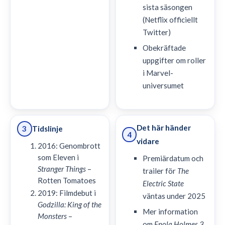
sista säsongen
(Netflix officiellt
Twitter)
Obekräftade
uppgifter om roller
i Marvel-
universumet
Det här händer
Tidslinje
3
4
vidare
2016: Genombrott
som Eleven i
Premiärdatum och
Stranger Things
–
trailer för
The
Rotten Tomatoes
Electric State
2019: Filmdebut i
väntas under 2025
Godzilla: King of the
Mer information
Monsters
–
om
Enola Holmes 3