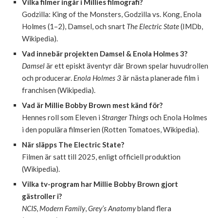
Vilka filmer ingår i Millies filmografi?
Godzilla: King of the Monsters, Godzilla vs. Kong, Enola
Holmes (1–2), Damsel, och snart
The Electric State
(IMDb,
Wikipedia).
Vad innebär projekten Damsel & Enola Holmes 3?
Damsel
är ett episkt äventyr där Brown spelar huvudrollen
och producerar.
Enola Holmes 3
är nästa planerade film i
franchisen (Wikipedia).
Vad är Millie Bobby Brown mest känd för?
Hennes roll som Eleven i
Stranger Things
och Enola Holmes
i den populära filmserien (Rotten Tomatoes, Wikipedia).
När släpps The Electric State?
Filmen är satt till 2025, enligt officiell produktion
(Wikipedia).
Vilka tv-program har Millie Bobby Brown gjort
gästroller i?
NCIS
,
Modern Family
,
Grey’s Anatomy
bland flera