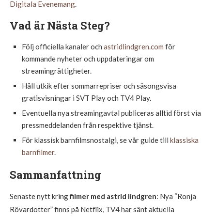
Digitala Evenemang
.
Vad är Nästa Steg?
Följ officiella kanaler och
astridlindgren.com
för
kommande nyheter och uppdateringar om
streamingrättigheter.
Håll utkik efter sommarrepriser och säsongsvisa
gratisvisningar i SVT Play och TV4 Play.
Eventuella nya streamingavtal publiceras alltid först via
pressmeddelanden från respektive tjänst.
För klassisk barnfilmsnostalgi, se vår guide till
klassiska
barnfilmer
.
Sammanfattning
Senaste nytt kring
filmer med astrid lindgren
: Nya “Ronja
Rövardotter” finns på Netflix, TV4 har sänt aktuella