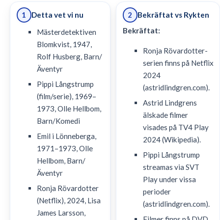
Detta vet vi nu
Bekräftat vs Rykten
1
2
Bekräftat:
Mästerdetektiven
Blomkvist, 1947,
Ronja Rövardotter-
Rolf Husberg, Barn/
serien finns på Netflix
Äventyr
2024
Pippi Långstrump
(astridlindgren.com).
(film/serie), 1969–
Astrid Lindgrens
1973, Olle Hellbom,
älskade filmer
Barn/Komedi
visades på TV4 Play
Emil i Lönneberga,
2024 (Wikipedia).
1971–1973, Olle
Pippi Långstrump
Hellbom, Barn/
streamas via SVT
Äventyr
Play under vissa
Ronja Rövardotter
perioder
(Netflix), 2024, Lisa
(astridlindgren.com).
James Larsson,
Filmer finns på DVD,