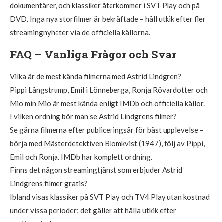
dokumentärer, och klassiker återkommer i SVT Play och på
DVD. Inga nya storfilmer är bekräftade – håll utkik efter fler
streamingnyheter via de officiella källorna.
FAQ – Vanliga Frågor och Svar
Vilka är de mest kända filmerna med Astrid Lindgren?
Pippi Långstrump, Emil i Lönneberga, Ronja Rövardotter och
Mio min Mio är mest kända enligt IMDb och officiella källor.
I vilken ordning bör man se Astrid Lindgrens filmer?
Se gärna filmerna efter publiceringsår för bäst upplevelse –
börja med Mästerdetektiven Blomkvist (1947), följ av Pippi,
Emil och Ronja. IMDb har komplett ordning.
Finns det någon streamingtjänst som erbjuder Astrid
Lindgrens filmer gratis?
Ibland visas klassiker på SVT Play och TV4 Play utan kostnad
under vissa perioder; det gäller att hålla utkik efter