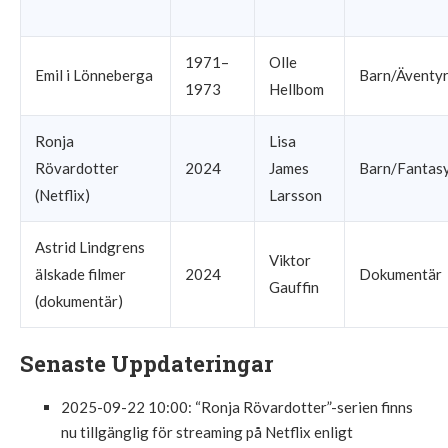
1971–
Olle
Emil i Lönneberga
Barn/Äventy
1973
Hellbom
Ronja
Lisa
Rövardotter
2024
James
Barn/Fantas
(Netflix)
Larsson
Astrid Lindgrens
Viktor
älskade filmer
2024
Dokumentär
Gauffin
(dokumentär)
Senaste Uppdateringar
2025-09-22 10:00
: “Ronja Rövardotter”-serien finns
nu tillgänglig för streaming på Netflix enligt