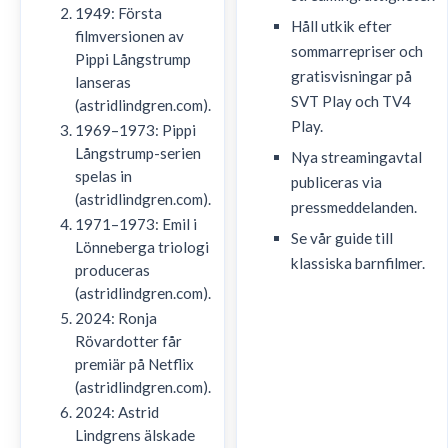
1949: Första
Håll utkik efter
filmversionen av
sommarrepriser och
Pippi Långstrump
gratisvisningar på
lanseras
SVT Play och TV4
(astridlindgren.com).
Play.
1969–1973: Pippi
Långstrump-serien
Nya streamingavtal
spelas in
publiceras via
(astridlindgren.com).
pressmeddelanden.
1971–1973: Emil i
Se vår guide till
Lönneberga triologi
klassiska barnfilmer.
produceras
(astridlindgren.com).
2024: Ronja
Rövardotter får
premiär på Netflix
(astridlindgren.com).
2024: Astrid
Lindgrens älskade