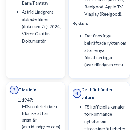
Barn/Fantasy
Reelgood, Apple TV,
Astrid Lindgrens
Viaplay (Reelgood).
älskade filmer
Rykten:
(dokumentär), 2024,
Viktor Gauffin,
Det finns inga
Dokumentär
bekräftade rykten om
större nya
filmatiseringar
(astridlindgren.com).
Det här händer
Tidslinje
3
4
vidare
1947:
Mästerdetektiven
Följ officiella kanaler
Blomkvist har
för kommande
premiär
nyheter om
(astridlindgren.com).
streamingrättigheter.