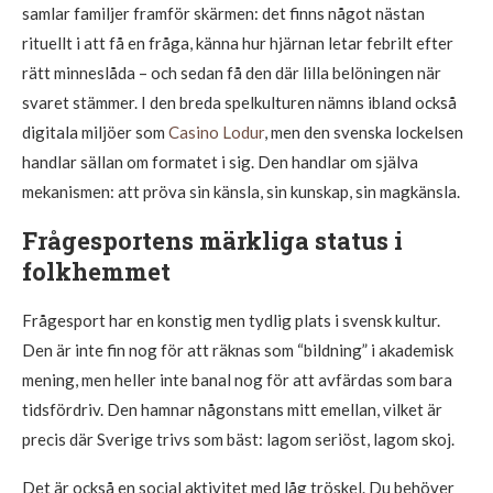
samlar familjer framför skärmen: det finns något nästan
rituellt i att få en fråga, känna hur hjärnan letar febrilt efter
rätt minneslåda – och sedan få den där lilla belöningen när
svaret stämmer. I den breda spelkulturen nämns ibland också
digitala miljöer som
Casino Lodur
, men den svenska lockelsen
handlar sällan om formatet i sig. Den handlar om själva
mekanismen: att pröva sin känsla, sin kunskap, sin magkänsla.
Frågesportens märkliga status i
folkhemmet
Frågesport har en konstig men tydlig plats i svensk kultur.
Den är inte fin nog för att räknas som “bildning” i akademisk
mening, men heller inte banal nog för att avfärdas som bara
tidsfördriv. Den hamnar någonstans mitt emellan, vilket är
precis där Sverige trivs som bäst: lagom seriöst, lagom skoj.
Det är också en social aktivitet med låg tröskel. Du behöver