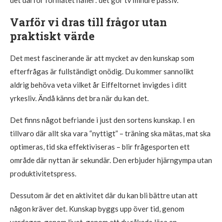
Varför vi dras till frågor utan
praktiskt värde
Det mest fascinerande är att mycket av den kunskap som
efterfrågas är fullständigt onödig. Du kommer sannolikt
aldrig behöva veta vilket år Eiffeltornet invigdes i ditt
yrkesliv. Ändå känns det bra när du kan det.
Det finns något befriande i just den sortens kunskap. I en
tillvaro där allt ska vara “nyttigt” – träning ska mätas, mat ska
optimeras, tid ska effektiviseras – blir frågesporten ett
område där nyttan är sekundär. Den erbjuder hjärngympa utan
produktivitetspress.
Dessutom är det en aktivitet där du kan bli bättre utan att
någon kräver det. Kunskap byggs upp över tid, genom
vardagen, genom livet, genom att du råkade läsa en