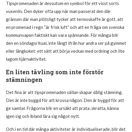
Tipspromenaden är dessutom en symbol för ett visst sorts
vuxenliv. Den dyker ofta upp när man passerat den där
gränsen där man plötsligt tycker att termoskaffe är gott, att
en promenad i regn “är frisk luft” och att en fråga om svenska
kommunvapen faktiskt kan vara spännande. För många blir
den en söndagsritual, inte långt ifrån hur andra ser på gymmet
eller långkoket: ett sätt att börja veckan med ordning och lite
lagom hjärnaktivitet.
En liten tävling som inte förstör
stämningen
Det fina är att tipspromenaden sällan skapar dålig stämning.
Den är inte byggd för att krossa någon. Den är byggd för att
ge samtal. Frågorna blir en ursäkt att prata, skratta, känna
igen sig och ibland lära sig något nytt.
Och i en tid där många aktiviteter är individualiserade, blir det