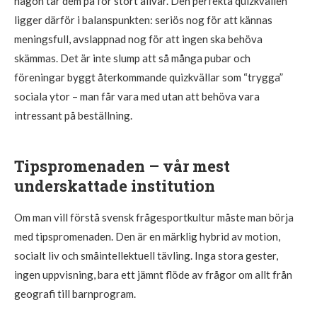
någon tar dem på för stort allvar. Den perfekta quizkvällen
ligger därför i balanspunkten: seriös nog för att kännas
meningsfull, avslappnad nog för att ingen ska behöva
skämmas. Det är inte slump att så många pubar och
föreningar byggt återkommande quizkvällar som “trygga”
sociala ytor – man får vara med utan att behöva vara
intressant på beställning.
Tipspromenaden – vår mest
underskattade institution
Om man vill förstå svensk frågesportkultur måste man börja
med tipspromenaden. Den är en märklig hybrid av motion,
socialt liv och småintellektuell tävling. Inga stora gester,
ingen uppvisning, bara ett jämnt flöde av frågor om allt från
geografi till barnprogram.