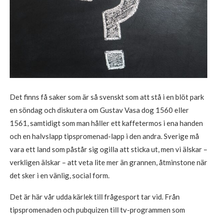
Det finns få saker som är så svenskt som att stå i en blöt park
en söndag och diskutera om Gustav Vasa dog 1560 eller
1561, samtidigt som man håller ett kaffetermos i ena handen
och en halvslapp tipspromenad-lapp i den andra. Sverige må
vara ett land som påstår sig ogilla att sticka ut, men vi älskar –
verkligen älskar – att veta lite mer än grannen, åtminstone när
det sker i en vänlig, social form.
Det är här vår udda kärlek till frågesport tar vid. Från
tipspromenaden och pubquizen till tv-programmen som