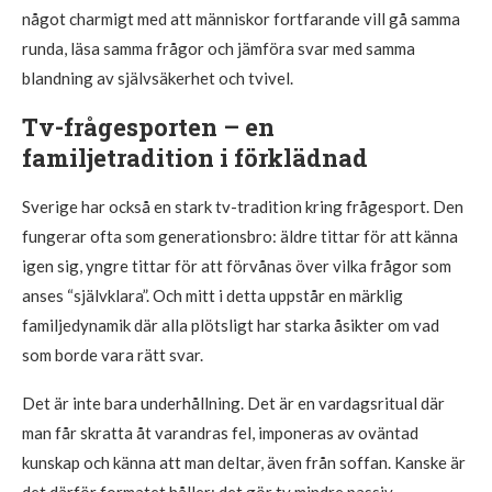
något charmigt med att människor fortfarande vill gå samma
runda, läsa samma frågor och jämföra svar med samma
blandning av självsäkerhet och tvivel.
Tv-frågesporten – en
familjetradition i förklädnad
Sverige har också en stark tv-tradition kring frågesport. Den
fungerar ofta som generationsbro: äldre tittar för att känna
igen sig, yngre tittar för att förvånas över vilka frågor som
anses “självklara”. Och mitt i detta uppstår en märklig
familjedynamik där alla plötsligt har starka åsikter om vad
som borde vara rätt svar.
Det är inte bara underhållning. Det är en vardagsritual där
man får skratta åt varandras fel, imponeras av oväntad
kunskap och känna att man deltar, även från soffan. Kanske är
det därför formatet håller: det gör tv mindre passiv.