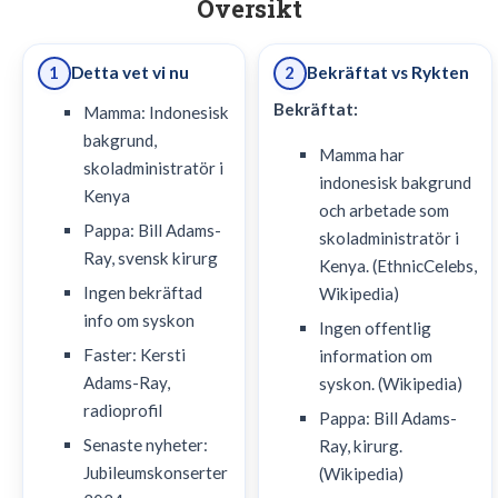
Oversikt
Detta vet vi nu
Bekräftat vs Rykten
1
2
Bekräftat:
Mamma: Indonesisk
bakgrund,
Mamma har
skoladministratör i
indonesisk bakgrund
Kenya
och arbetade som
Pappa: Bill Adams-
skoladministratör i
Ray, svensk kirurg
Kenya. (EthnicCelebs,
Ingen bekräftad
Wikipedia)
info om syskon
Ingen offentlig
Faster: Kersti
information om
Adams-Ray,
syskon. (Wikipedia)
radioprofil
Pappa: Bill Adams-
Senaste nyheter:
Ray, kirurg.
Jubileumskonserter
(Wikipedia)