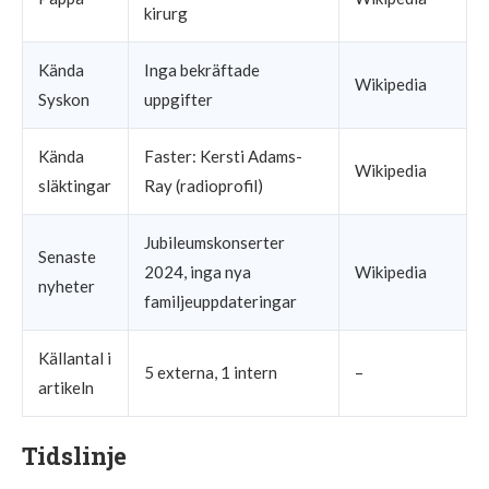
kirurg
Kända
Inga bekräftade
Wikipedia
Syskon
uppgifter
Kända
Faster: Kersti Adams-
Wikipedia
släktingar
Ray (radioprofil)
Jubileumskonserter
Senaste
2024, inga nya
Wikipedia
nyheter
familjeuppdateringar
Källantal i
5 externa, 1 intern
–
artikeln
Tidslinje