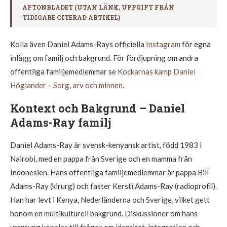
AFTONBLADET (UTAN LÄNK, UPPGIFT FRÅN
TIDIGARE CITERAD ARTIKEL)
Kolla även Daniel Adams-Rays officiella
Instagram
för egna
inlägg om familj och bakgrund. För fördjupning om andra
offentliga familjemedlemmar se
Kockarnas kamp Daniel
Höglander – Sorg, arv och minnen
.
Kontext och Bakgrund – Daniel
Adams-Ray familj
Daniel Adams-Ray är svensk-kenyansk artist, född 1983 i
Nairobi, med en pappa från Sverige och en mamma från
Indonesien. Hans offentliga familjemedlemmar är pappa Bill
Adams-Ray (kirurg) och faster Kersti Adams-Ray (radioprofil).
Han har levt i Kenya, Nederländerna och Sverige, vilket gett
honom en multikulturell bakgrund. Diskussioner om hans
ursprung kopplas till frågor om identitet, integration och