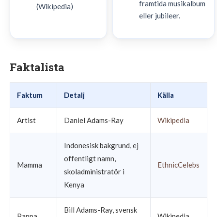
framtida musikalbum
(Wikipedia)
eller jubileer.
Faktalista
Faktum
Detalj
Källa
Artist
Daniel Adams-Ray
Wikipedia
Indonesisk bakgrund, ej
offentligt namn,
Mamma
EthnicCelebs
skoladministratör i
Kenya
Bill Adams-Ray, svensk
Pappa
Wikipedia