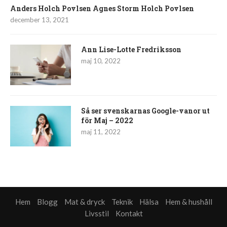
Anders Holch Povlsen Agnes Storm Holch Povlsen
december 13, 2021
Ann Lise-Lotte Fredriksson
maj 10, 2022
Så ser svenskarnas Google-vanor ut
för Maj – 2022
maj 11, 2022
Hem
Blogg
Mat & dryck
Teknik
Hälsa
Hem & hushåll
Livsstil
Kontakt