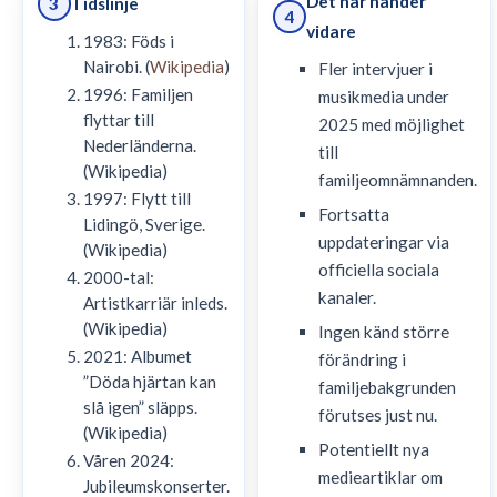
Det här händer
Tidslinje
3
4
vidare
1983: Föds i
Nairobi. (
Wikipedia
)
Fler intervjuer i
1996: Familjen
musikmedia under
flyttar till
2025 med möjlighet
Nederländerna.
till
(Wikipedia)
familjeomnämnanden.
1997: Flytt till
Fortsatta
Lidingö, Sverige.
uppdateringar via
(Wikipedia)
officiella sociala
2000-tal:
kanaler.
Artistkarriär inleds.
(Wikipedia)
Ingen känd större
2021: Albumet
förändring i
”Döda hjärtan kan
familjebakgrunden
slå igen” släpps.
förutses just nu.
(Wikipedia)
Potentiellt nya
Våren 2024:
medieartiklar om
Jubileumskonserter.