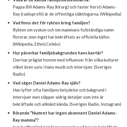
Pappa Bill Adams-Ray (kirurg) och faster Kersti Adams-
Ray (radioprofil) är de offentliga släktingarna. (Wikipedia)
Vad finns det för rykten kring familjen?
Rykten om syskon och om mammans fullständiga namn
florerar, men inget har bekräftats av officiella källor.
(Wikipedia, EthnicCelebs)
Hur påverkar familjebakgrunden hans karriär?
Den har präglat honom med influenser från olika kulturer
vilket även syns i hans musik och intervjuer. (Sveriges
Radio)
Vad säger Daniel Adams-Ray själv?
Han lyfter ofta familjens betydelse och bakgrund i
intervjuer men släpper aldrig detaljer som inte är
bekräftade och allmänt kända. (Sveriges Radio, Instagram)
Rörande ”Numret har ingen abonnent Daniel Adams-
Ray mamma”?
Inget offentligt telefonnummer har någonsin bekräftats