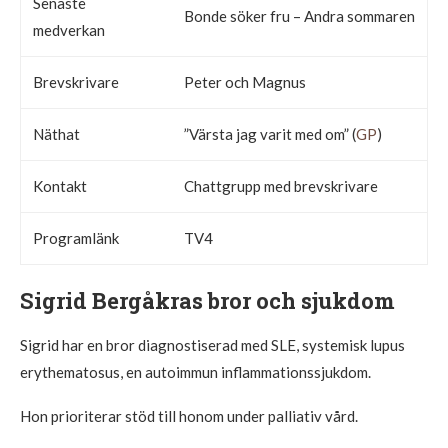
Senaste
Bonde söker fru – Andra sommaren
medverkan
Brevskrivare
Peter och Magnus
Näthat
”Värsta jag varit med om” (
GP
)
Kontakt
Chattgrupp med brevskrivare
Programlänk
TV4
Sigrid Bergåkras bror och sjukdom
Sigrid har en bror diagnostiserad med SLE, systemisk lupus
erythematosus, en autoimmun inflammationssjukdom.
Hon prioriterar stöd till honom under palliativ vård.