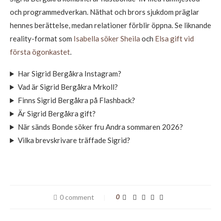
och programmedverkan. Näthat och brors sjukdom präglar
hennes berättelse, medan relationer förblir öppna. Se liknande
reality-format som
Isabella söker Sheila
och
Elsa gift vid
första ögonkastet
.
Har Sigrid Bergåkra Instagram?
Vad är Sigrid Bergåkra Mrkoll?
Finns Sigrid Bergåkra på Flashback?
Är Sigrid Bergåkra gift?
När sänds Bonde söker fru Andra sommaren 2026?
Vilka brevskrivare träffade Sigrid?
0 comment
0