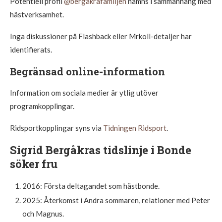
Potentiell profil
@bergakrafamiljen
nämns i sammanhang med
hästverksamhet.
Inga diskussioner på Flashback eller Mrkoll-detaljer har
identifierats.
Begränsad online-information
Information om sociala medier är ytlig utöver
programkopplingar.
Ridsportkopplingar syns via
Tidningen Ridsport
.
Sigrid Bergåkras tidslinje i Bonde
söker fru
2016:
Första deltagandet som hästbonde.
2025:
Återkomst i Andra sommaren, relationer med Peter
och Magnus.