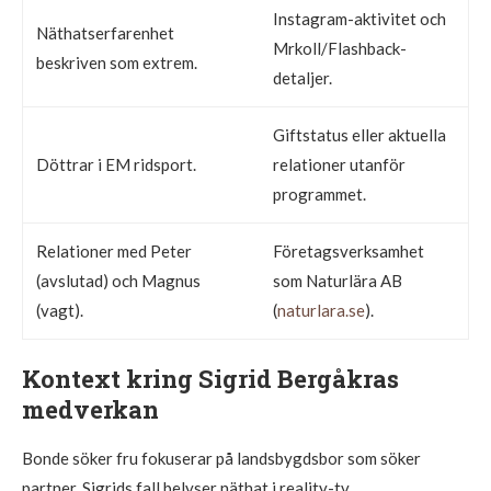
Instagram-aktivitet och
Näthatserfarenhet
Mrkoll/Flashback-
beskriven som extrem.
detaljer.
Giftstatus eller aktuella
Döttrar i EM ridsport.
relationer utanför
programmet.
Relationer med Peter
Företagsverksamhet
(avslutad) och Magnus
som Naturlära AB
(vagt).
(
naturlara.se
).
Kontext kring Sigrid Bergåkras
medverkan
Bonde söker fru fokuserar på landsbygdsbor som söker
partner. Sigrids fall belyser näthat i reality-tv.