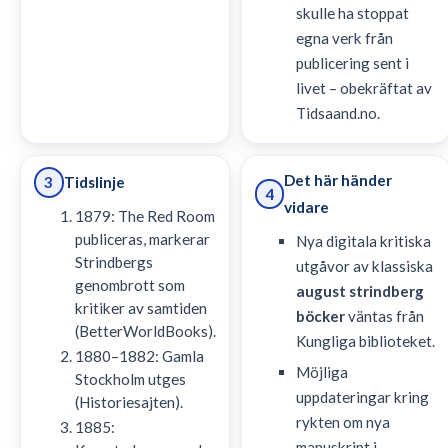
skulle ha stoppat
egna verk från
publicering sent i
livet – obekräftat av
Tidsaand.no.
Det här händer
Tidslinje
3
4
vidare
1879: The Red Room
publiceras, markerar
Nya digitala kritiska
Strindbergs
utgåvor av klassiska
genombrott som
august strindberg
kritiker av samtiden
böcker
väntas från
(BetterWorldBooks).
Kungliga biblioteket.
1880–1882: Gamla
Möjliga
Stockholm utges
uppdateringar kring
(Historiesajten).
rykten om nya
1885:
manuskript i