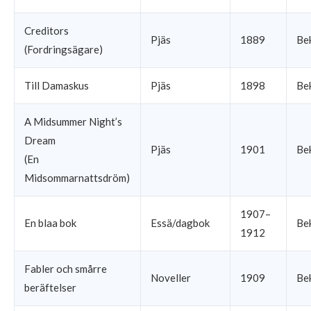
Creditors
Pjäs
1889
Be
(Fordringsägare)
Till Damaskus
Pjäs
1898
Be
A Midsummer Night’s
Dream
Pjäs
1901
Be
(En
Midsommarnattsdröm)
1907–
En blaa bok
Essä/dagbok
Be
1912
Fabler och smårre
Noveller
1909
Be
beräftelser