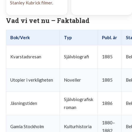
Stanley Kubrick filmer
.
Vad vi vet nu – Faktablad
Bok/Verk
Typ
Publ. år
St
Kvarstadsresan
Självbiografi
1885
Be
Utopier i verkligheten
Noveller
1885
Be
Självbiografisk
Jäsningstiden
1886
Be
roman
1880–
Gamla Stockholm
Kulturhistoria
Be
1882