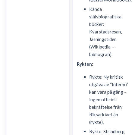
Kända
självbiografiska
böcker:
Kvarstadsresan,
Jäsningstiden
(Wikipedia –
bibliografi).
Rykten:
Rykte: Ny kritisk
utgåva av “Inferno”
kan vara på gång –
ingen officiell
bekräftelse från
Riksarkivet än
(rykte).
Rykte: Strindberg