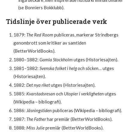
(se Bonniers Bokklubb).
Tidslinje över publicerade verk
1879:
The Red Room
publiceras, markerar Strindbergs
genombrott som kritiker av samtiden
(BetterWorldBooks).
1880–1882:
Gamla Stockholm
utges (Historiesajten).
1881–1882:
Svenska folket i helg och söcken…
utges
(Historiesajten).
1882:
Det nya riket
utges (Historiesajten).
1885:
Kvarstadsresan
och
Utopier i verkligheten
utges
(Wikipedia – bibliografi).
1886:
Jäsningstiden
publiceras (Wikipedia – bibliografi).
1887:
The Father
har premiär (BetterWorldBooks).
1888:
Miss Julie
premiär (BetterWorldBooks).