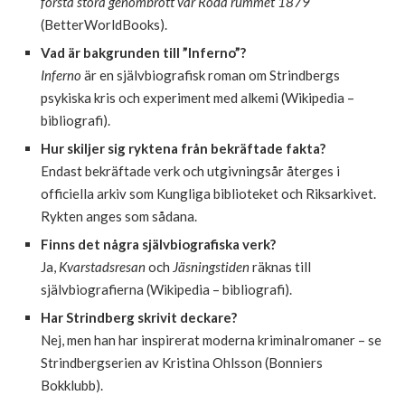
första stora genombrott var Röda rummet 1879
(BetterWorldBooks).
Vad är bakgrunden till ”Inferno”?
Inferno
är en självbiografisk roman om Strindbergs
psykiska kris och experiment med alkemi (Wikipedia –
bibliografi).
Hur skiljer sig ryktena från bekräftade fakta?
Endast bekräftade verk och utgivningsår återges i
officiella arkiv som Kungliga biblioteket och Riksarkivet.
Rykten anges som sådana.
Finns det några självbiografiska verk?
Ja,
Kvarstadsresan
och
Jäsningstiden
räknas till
självbiografierna (Wikipedia – bibliografi).
Har Strindberg skrivit deckare?
Nej, men han har inspirerat moderna kriminalromaner – se
Strindbergserien av Kristina Ohlsson (Bonniers
Bokklubb).