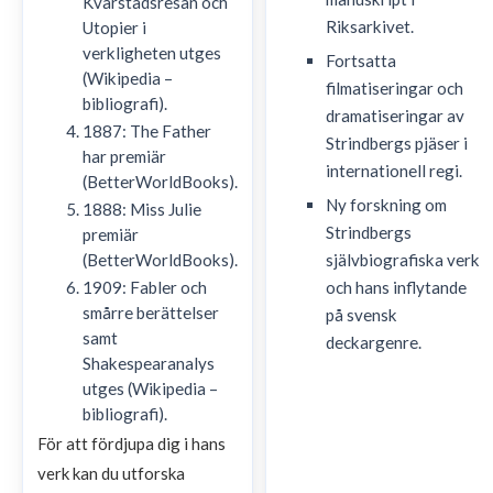
Kvarstadsresan och
Riksarkivet.
Utopier i
verkligheten utges
Fortsatta
(Wikipedia –
filmatiseringar och
bibliografi).
dramatiseringar av
1887: The Father
Strindbergs pjäser i
har premiär
internationell regi.
(BetterWorldBooks).
Ny forskning om
1888: Miss Julie
Strindbergs
premiär
självbiografiska verk
(BetterWorldBooks).
och hans inflytande
1909: Fabler och
smårre berättelser
på svensk
samt
deckargenre.
Shakespearanalys
utges (Wikipedia –
bibliografi).
För att fördjupa dig i hans
verk kan du utforska