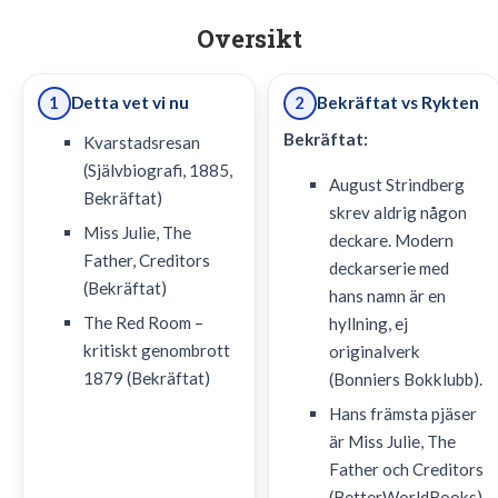
Oversikt
Detta vet vi nu
Bekräftat vs Rykten
1
2
Bekräftat:
Kvarstadsresan
(Självbiografi, 1885,
August Strindberg
Bekräftat)
skrev aldrig någon
Miss Julie, The
deckare. Modern
Father, Creditors
deckarserie med
(Bekräftat)
hans namn är en
The Red Room –
hyllning, ej
kritiskt genombrott
originalverk
1879 (Bekräftat)
(Bonniers Bokklubb).
Hans främsta pjäser
är Miss Julie, The
Father och Creditors
(BetterWorldBooks).