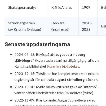
Shakespearanalys
Kritik/Analys
1909
Be
Strindbergserien
Deckare
2020–
Be
(av Kristina Ohlsson)
(inspirerad)
2023
Senaste uppdateringarna
2024-06-13
: Bevis på att
august strindberg
självbiografi
(Kvarstadsresan) nu tillgänglig gratis via
Kungliga biblioteket
Kungliga biblioteket
.
2023-12-15
: Tidslinjen har kompletterats med exakta
utgivningsår för centrala
august strindberg böcker
.
2023-10-10
: Rykte om ny kritisk utgåva av “Inferno” –
väntar officiell bekräftelse från Riksarkivet (rykte).
2022-11-09
: Klargörande: August Strindberg skrev
inga deckare, men inspirerade nutida kriminalromaner