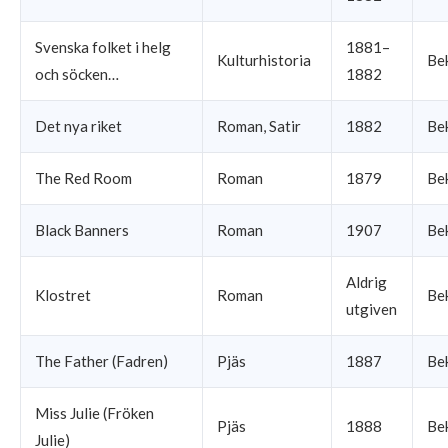
Svenska folket i helg
1881–
Kulturhistoria
Be
och söcken…
1882
Det nya riket
Roman, Satir
1882
Be
The Red Room
Roman
1879
Be
Black Banners
Roman
1907
Be
Aldrig
Klostret
Roman
Be
utgiven
The Father (Fadren)
Pjäs
1887
Be
Miss Julie (Fröken
Pjäs
1888
Be
Julie)