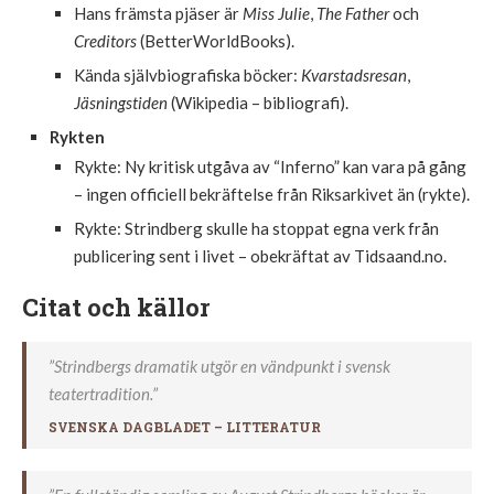
Hans främsta pjäser är
Miss Julie
,
The Father
och
Creditors
(BetterWorldBooks).
Kända självbiografiska böcker:
Kvarstadsresan
,
Jäsningstiden
(Wikipedia – bibliografi).
Rykten
Rykte: Ny kritisk utgåva av “Inferno” kan vara på gång
– ingen officiell bekräftelse från Riksarkivet än (rykte).
Rykte: Strindberg skulle ha stoppat egna verk från
publicering sent i livet – obekräftat av Tidsaand.no.
Citat och källor
”Strindbergs dramatik utgör en vändpunkt i svensk
teatertradition.”
SVENSKA DAGBLADET – LITTERATUR