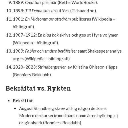
1889:
Creditors
premiär (BetterWorldBooks).
1898:
Till Damaskus II
slutförs (Tidsaand.no).
1901:
En Midsommarnattsdröm
publiceras (Wikipedia –
bibliografi).
1907–1912:
En blaa bok
skrivs och ges ut i fyra volymer
(Wikipedia – bibliografi).
1909:
Fabler och smårre beräftelser
samt Shakespearanalys
utges (Wikipedia – bibliografi).
2020–2023:
Strindbergserien
av Kristina Ohlsson släpps
(Bonniers Bokklubb).
Bekräftat vs. Rykten
Bekräftat
August Strindberg skrev aldrig någon deckare.
Modern deckarserie med hans namn är en hyllning, ej
originalverk (Bonniers Bokklubb).