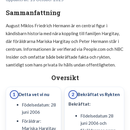
Sammanfattning
August Miklos Friedrich Hermann är en central figur i
kändisbarn historia med nära koppling till familjen Hargitay,
där föräldrarna Mariska Hargitay och Peter Hermann står i
centrum. Informationen är verifierad via People.com och NBC
Insider och omfattar både bekräftade fakta och rykten,
samtidigt som hans privata liv hålls undan offentligheten.
Oversikt
Detta vet vi nu
Bekräftat vs Rykten
1
2
Bekräftat:
Födelsedatum: 28
juni 2006
Födelsedatum 28
Föräldrar:
juni 2006 och
Mariska Hargitay