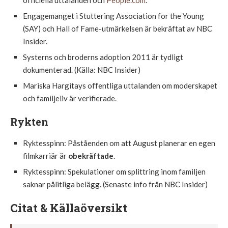
officiella uttalanden och
People.com
.
Engagemanget i Stuttering Association for the Young
(SAY) och Hall of Fame-utmärkelsen är bekräftat av NBC
Insider.
Systerns och broderns adoption 2011 är tydligt
dokumenterad. (Källa: NBC Insider)
Mariska Hargitays offentliga uttalanden om moderskapet
och familjeliv är verifierade.
Rykten
Ryktesspinn: Påståenden om att August planerar en egen
filmkarriär är
obekräftade
.
Ryktesspinn: Spekulationer om splittring inom familjen
saknar pålitliga belägg. (Senaste info från NBC Insider)
Citat & Källaöversikt