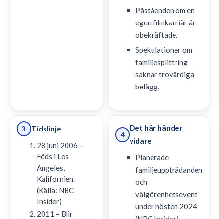
Påståenden om en
egen filmkarriär är
obekräftade.
Spekulationer om
familjesplittring
saknar trovärdiga
belägg.
Det här händer
Tidslinje
3
4
vidare
28 juni 2006 –
Föds i Los
Planerade
Angeles,
familjeuppträdanden
Kalifornien.
och
(Källa: NBC
välgörenhetsevent
Insider)
under hösten 2024
2011 – Blir
(NBC Insider).