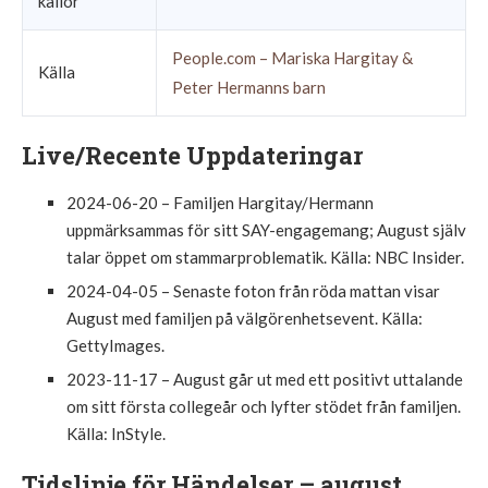
källor
People.com – Mariska Hargitay &
Källa
Peter Hermanns barn
Live/Recente Uppdateringar
2024-06-20
– Familjen Hargitay/Hermann
uppmärksammas för sitt SAY-engagemang; August själv
talar öppet om stammarproblematik. Källa: NBC Insider.
2024-04-05
– Senaste foton från röda mattan visar
August med familjen på välgörenhetsevent. Källa:
GettyImages.
2023-11-17
– August går ut med ett positivt uttalande
om sitt första collegeår och lyfter stödet från familjen.
Källa: InStyle.
Tidslinje för Händelser – august