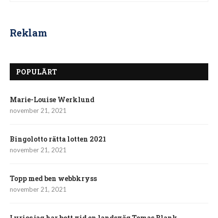
Reklam
POPULÄRT
Marie-Louise Werklund
november 21, 2021
Bingolotto rätta lotten 2021
november 21, 2021
Topp med ben webbkryss
november 21, 2021
Lyrics jag har bott vid en landsväg Tomas Blank