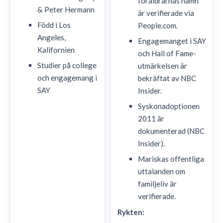
föräldrarnas namn
& Peter Hermann
är verifierade via
Född i Los
People.com.
Angeles,
Engagemanget i SAY
Kalifornien
och Hall of Fame-
Studier på college
utmärkelsen är
och engagemang i
bekräftat av NBC
SAY
Insider.
Syskonadoptionen
2011 är
dokumenterad (NBC
Insider).
Mariskas offentliga
uttalanden om
familjeliv är
verifierade.
Rykten: