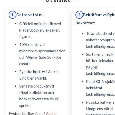
Detta vet vi nu
Bekräftat vs Ryk
1
2
Bekräftat:
Officiell onlinebutik med
kläder, böcker, leksaker,
10% rabattkod v
figurer.
nyhetsbrevspren
10% rabatt vid
(astridlindgren.c
nyhetsbrevsprenumeration
Sortiment med kl
och Winter Sale 50-70%
böcker, leksaker
rabatt.
figurer
Fysiska butiker i Astrid
(astridlindgren.c
Lindgrens Värld.
Pippi 80-årsjubi
Senaste produktnytt:
bekräftat
Pippi-kollektion och
(astridlindgren.c
böcker översatta till 80
Fysiska butiker i
språk.
Lindgrens Värld
Fysiska butiker finns i
Astrid