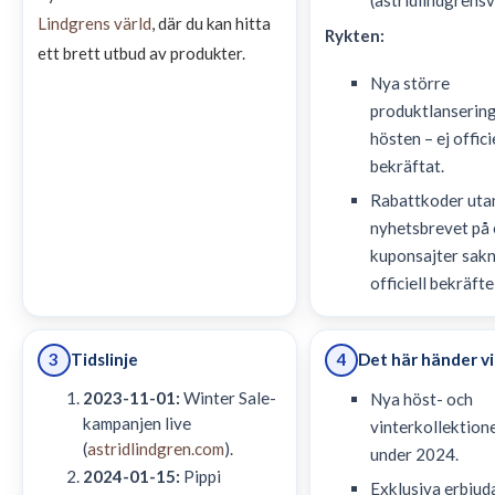
(astridlindgrensv
Lindgrens värld
, där du kan hitta
Rykten:
ett brett utbud av produkter.
Nya större
produktlansering
hösten – ej offici
bekräftat.
Rabattkoder uta
nyhetsbrevet på 
kuponsajter sak
officiell bekräfte
Tidslinje
Det här händer v
3
4
2023-11-01:
Winter Sale-
Nya höst- och
kampanjen live
vinterkollektion
(
astridlindgren.com
).
under 2024.
2024-01-15:
Pippi
Exklusiva erbjud