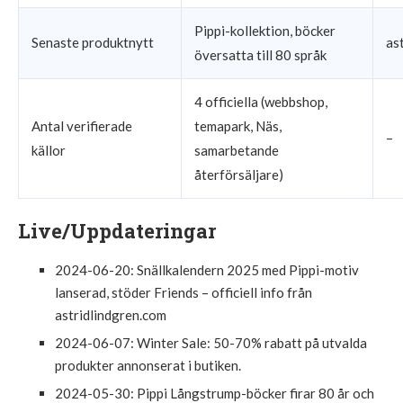
Pippi-kollektion, böcker
Senaste produktnytt
as
översatta till 80 språk
4 officiella (webbshop,
Antal verifierade
temapark, Näs,
–
källor
samarbetande
återförsäljare)
Live/Uppdateringar
2024-06-20
: Snällkalendern 2025 med Pippi-motiv
lanserad, stöder Friends – officiell info från
astridlindgren.com
2024-06-07
: Winter Sale: 50-70% rabatt på utvalda
produkter annonserat i butiken.
2024-05-30
: Pippi Långstrump-böcker firar 80 år och