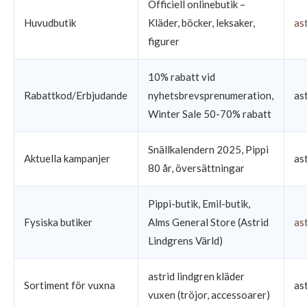
Officiell onlinebutik –
Huvudbutik
Kläder, böcker, leksaker,
as
figurer
10% rabatt vid
Rabattkod/Erbjudande
nyhetsbrevsprenumeration,
as
Winter Sale 50-70% rabatt
Snällkalendern 2025, Pippi
Aktuella kampanjer
as
80 år, översättningar
Pippi-butik, Emil-butik,
Fysiska butiker
Alms General Store (Astrid
as
Lindgrens Värld)
astrid lindgren kläder
Sortiment för vuxna
as
vuxen (tröjor, accessoarer)