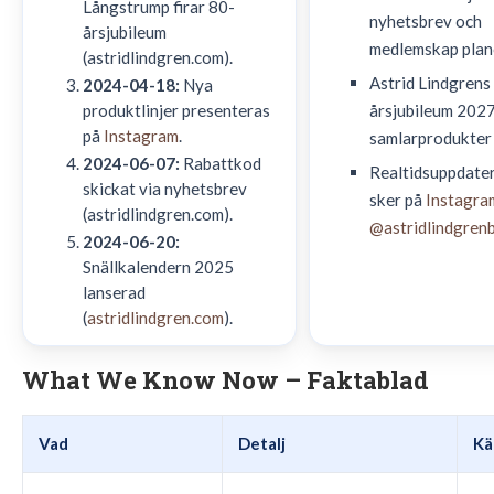
Långstrump firar 80-
nyhetsbrev och
årsjubileum
medlemskap plan
(astridlindgren.com).
Astrid Lindgrens
2024-04-18:
Nya
produktlinjer presenteras
årsjubileum 2027
på
Instagram
.
samlarprodukter 
2024-06-07:
Rabattkod
Realtidsuppdate
skickat via nyhetsbrev
sker på
Instagra
(astridlindgren.com).
@astridlindgren
2024-06-20:
Snällkalendern 2025
lanserad
(
astridlindgren.com
).
What We Know Now – Faktablad
Vad
Detalj
Kä