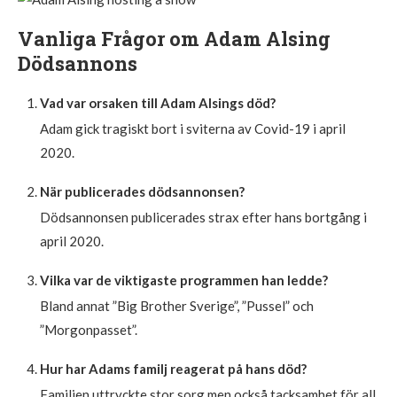
Vanliga Frågor om Adam Alsing
Dödsannons
Vad var orsaken till Adam Alsings död?
Adam gick tragiskt bort i sviterna av Covid-19 i april
2020.
När publicerades dödsannonsen?
Dödsannonsen publicerades strax efter hans bortgång i
april 2020.
Vilka var de viktigaste programmen han ledde?
Bland annat ”Big Brother Sverige”, ”Pussel” och
”Morgonpasset”.
Hur har Adams familj reagerat på hans död?
Familjen uttryckte stor sorg men också tacksamhet för all